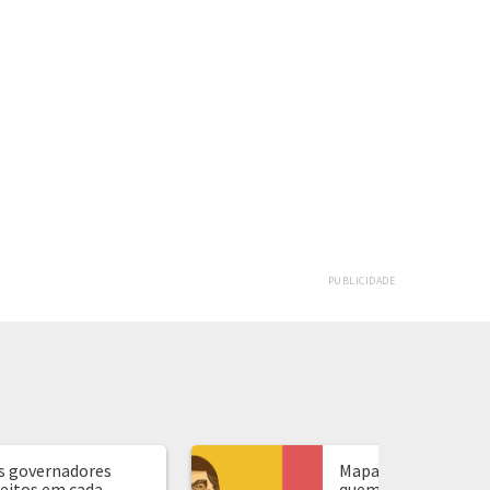
PUBLICIDADE
s governadores
Mapa de presidente:
leitos em cada
quem ganhou em ca