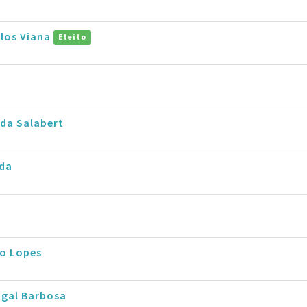
rlos Viana
Eleito
da Salabert
rda
io Lopes
ugal Barbosa