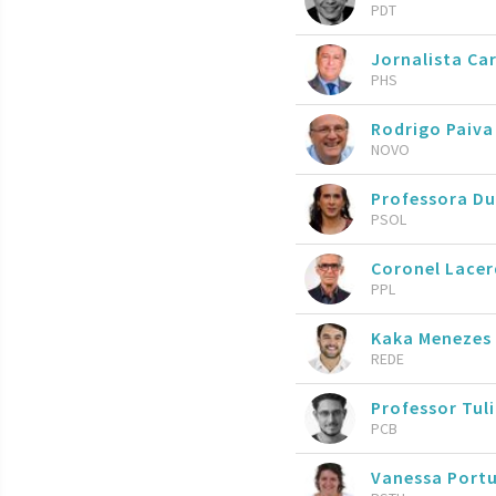
PDT
Jornalista Ca
PHS
Rodrigo Paiva
NOVO
Professora Du
PSOL
Coronel Lace
PPL
Kaka Menezes
REDE
Professor Tul
PCB
Vanessa Port