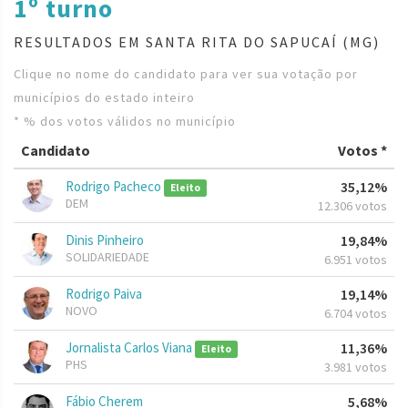
1º turno
RESULTADOS EM SANTA RITA DO SAPUCAÍ (MG)
Clique no nome do candidato para ver sua votação por
municípios do estado inteiro
* % dos votos válidos no município
Candidato
Votos *
Rodrigo Pacheco
35,12%
Eleito
DEM
12.306 votos
Dinis Pinheiro
19,84%
SOLIDARIEDADE
6.951 votos
Rodrigo Paiva
19,14%
NOVO
6.704 votos
Jornalista Carlos Viana
11,36%
Eleito
PHS
3.981 votos
Fábio Cherem
5,68%