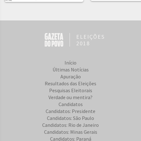
ELEIÇÕES
2018
Início
Últimas Notícias
Apuração
Resultados das Eleições
Pesquisas Eleitorais
Verdade ou mentira?
Candidatos
Candidatos: Presidente
Candidatos: São Paulo
Candidatos: Rio de Janeiro
Candidatos: Minas Gerais
Candidatos: Paraná