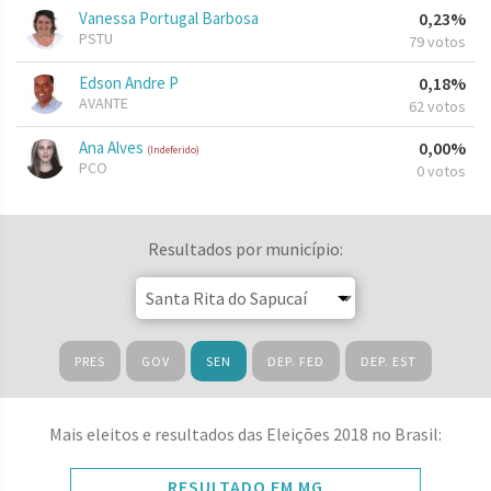
Vanessa Portugal Barbosa
0,23%
PSTU
79 votos
Edson Andre P
0,18%
AVANTE
62 votos
Ana Alves
0,00%
(Indeferido)
PCO
0 votos
Resultados por município:
PRES
GOV
SEN
DEP. FED
DEP. EST
Mais eleitos e resultados das Eleições 2018 no Brasil:
RESULTADO EM MG