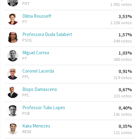
PDT
1.991 votos
Dilma Rousseff
3,53%
PT
1.238 votos
Professora Duda Salabert
1,57%
PSOL
549 votos
Miguel Correa
1,03%
PT
360 votos
Coronel Lacerda
0,91%
PPL
319 votos
Bispo Damasceno
0,67%
PPL
233 votos
Professor Tulio Lopes
0,40%
PCB
141 votos
Kaka Menezes
0,35%
REDE
121 votos