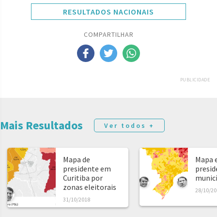
RESULTADOS NACIONAIS
COMPARTILHAR
PUBLICIDADE
Mais Resultados
Ver todos +
Mapa de
Mapa e
presidente em
presid
Curitiba por
municíp
zonas eleitorais
28/10/20
31/10/2018