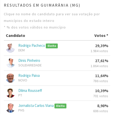
RESULTADOS EM GUIMARÂNIA (MG)
Clique no nome do candidato para ver sua votação por
municípios do estado inteiro
* % dos votos válidos no município
Candidato
Votos *
Rodrigo Pacheco
29,39%
Eleito
DEM
1.984 votos
Dinis Pinheiro
27,61%
SOLIDARIEDADE
1.864 votos
Rodrigo Paiva
11,64%
NOVO
786 votos
Dilma Rousseff
10,39%
PT
701 votos
Jornalista Carlos Viana
8,98%
Eleito
PHS
606 votos