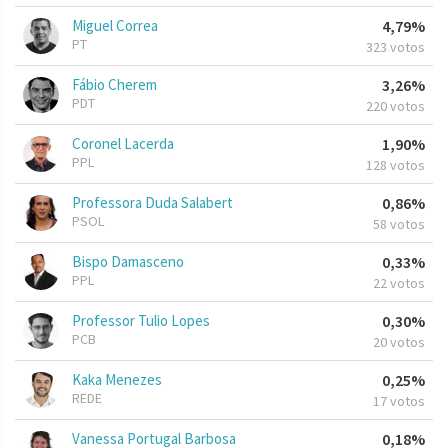
Miguel Correa
4,79%
PT
323 votos
Fábio Cherem
3,26%
PDT
220 votos
Coronel Lacerda
1,90%
PPL
128 votos
Professora Duda Salabert
0,86%
PSOL
58 votos
Bispo Damasceno
0,33%
PPL
22 votos
Professor Tulio Lopes
0,30%
PCB
20 votos
Kaka Menezes
0,25%
REDE
17 votos
Vanessa Portugal Barbosa
0,18%