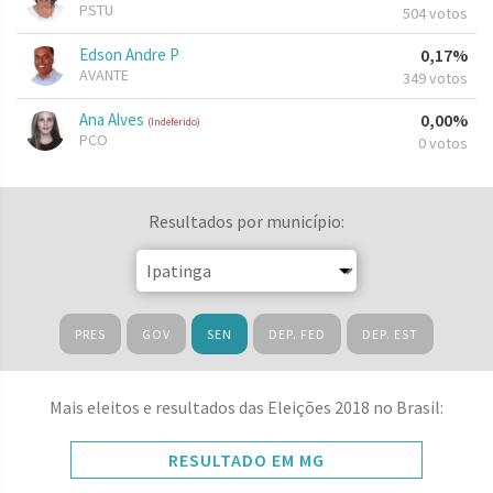
PSTU
504 votos
Edson Andre P
0,17%
AVANTE
349 votos
Ana Alves
0,00%
(Indeferido)
PCO
0 votos
Resultados por município:
PRES
GOV
SEN
DEP. FED
DEP. EST
Mais eleitos e resultados das Eleições 2018 no Brasil:
RESULTADO EM MG