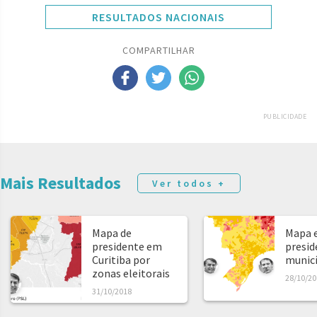
RESULTADOS NACIONAIS
COMPARTILHAR
PUBLICIDADE
Mais Resultados
Ver todos +
Mapa de
Mapa e
presidente em
presid
Curitiba por
municíp
zonas eleitorais
28/10/20
31/10/2018