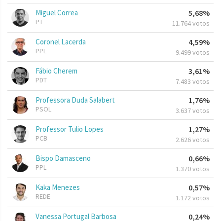
Miguel Correa
5,68%
PT
11.764 votos
Coronel Lacerda
4,59%
PPL
9.499 votos
Fábio Cherem
3,61%
PDT
7.483 votos
Professora Duda Salabert
1,76%
PSOL
3.637 votos
Professor Tulio Lopes
1,27%
PCB
2.626 votos
Bispo Damasceno
0,66%
PPL
1.370 votos
Kaka Menezes
0,57%
REDE
1.172 votos
Vanessa Portugal Barbosa
0,24%