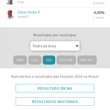
PCB
6 votos
Edson Andre P
0,02%
AVANTE
1 votos
Resultados por município:
PRES
GOV
SEN
DEP. FED
DEP. EST
Mais eleitos e resultados das Eleições 2018 no Brasil:
RESULTADO EM MG
RESULTADOS NACIONAIS