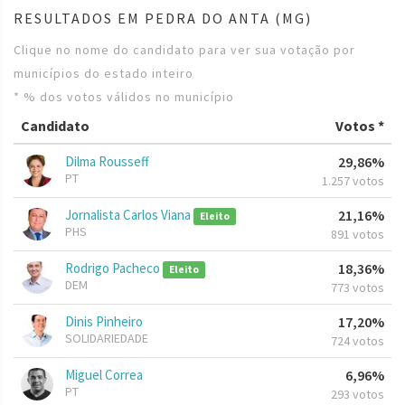
RESULTADOS EM PEDRA DO ANTA (MG)
Clique no nome do candidato para ver sua votação por
municípios do estado inteiro
* % dos votos válidos no município
Candidato
Votos *
Dilma Rousseff
29,86%
PT
1.257 votos
Jornalista Carlos Viana
21,16%
Eleito
PHS
891 votos
Rodrigo Pacheco
18,36%
Eleito
DEM
773 votos
Dinis Pinheiro
17,20%
SOLIDARIEDADE
724 votos
Miguel Correa
6,96%
PT
293 votos