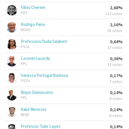
Fábio Cherem
2,68%
PDT
113 votos
Rodrigo Paiva
2,16%
NOVO
91 votos
Professora Duda Salabert
0,64%
PSOL
27 votos
Coronel Lacerda
0,36%
PPL
15 votos
Vanessa Portugal Barbosa
0,17%
PSTU
7 votos
Bispo Damasceno
0,14%
PPL
6 votos
Kaka Menezes
0,14%
REDE
6 votos
Professor Tulio Lopes
0,14%