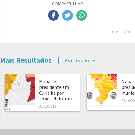
COMPARTILHAR
PUBLICIDADE
Mais Resultados
Ver todos +
Mapa de
Mapa e
presidente em
presid
Curitiba por
municíp
zonas eleitorais
28/10/20
31/10/2018