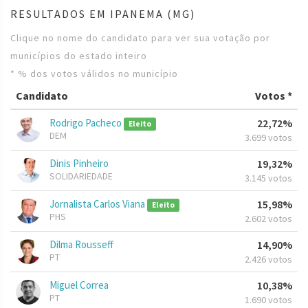
RESULTADOS EM IPANEMA (MG)
Clique no nome do candidato para ver sua votação por
municípios do estado inteiro
* % dos votos válidos no município
Candidato
Votos *
Rodrigo Pacheco
22,72%
Eleito
DEM
3.699 votos
Dinis Pinheiro
19,32%
SOLIDARIEDADE
3.145 votos
Jornalista Carlos Viana
15,98%
Eleito
PHS
2.602 votos
Dilma Rousseff
14,90%
PT
2.426 votos
Miguel Correa
10,38%
PT
1.690 votos