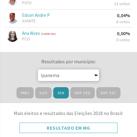
PSTU
13 votos
Edson Andre P
0,04%
AVANTE
6 votos
Ana Alves
0,00%
(Indeferido)
PCO
0 votos
Resultados por município:
PRES
GOV
SEN
DEP. FED
DEP. EST
Mais eleitos e resultados das Eleições 2018 no Brasil:
RESULTADO EM MG