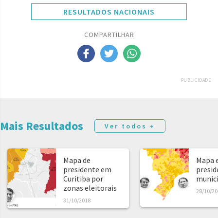
RESULTADOS NACIONAIS
COMPARTILHAR
PUBLICIDADE
Mais Resultados
Ver todos +
Mapa de
Mapa e
presidente em
presid
Curitiba por
municíp
zonas eleitorais
28/10/20
31/10/2018