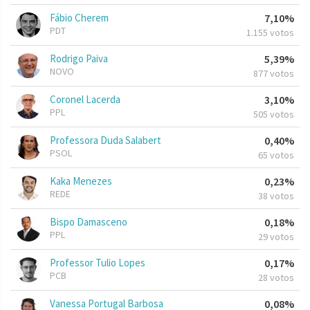
Fábio Cherem
7,10%
PDT
1.155 votos
Rodrigo Paiva
5,39%
NOVO
877 votos
Coronel Lacerda
3,10%
PPL
505 votos
Professora Duda Salabert
0,40%
PSOL
65 votos
Kaka Menezes
0,23%
REDE
38 votos
Bispo Damasceno
0,18%
PPL
29 votos
Professor Tulio Lopes
0,17%
PCB
28 votos
Vanessa Portugal Barbosa
0,08%