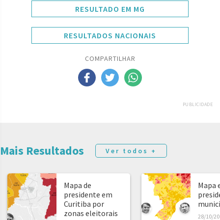
RESULTADO EM MG
RESULTADOS NACIONAIS
COMPARTILHAR
PUBLICIDADE
Mais Resultados
Ver todos +
Mapa de
Mapa e
presidente em
presid
Curitiba por
municíp
zonas eleitorais
28/10/20