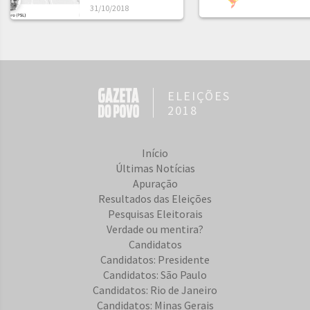
31/10/2018
ELEIÇÕES
2018
Início
Últimas Notícias
Apuração
Resultados das Eleições
Pesquisas Eleitorais
Verdade ou mentira?
Candidatos
Candidatos: Presidente
Candidatos: São Paulo
Candidatos: Rio de Janeiro
Candidatos: Minas Gerais