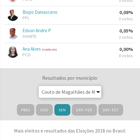
5 votos
Bispo Damasceno
0,08%
PPL
3 votos
Edson Andre P
0,05%
AVANTE
2 votos
Ana Alves
0,00%
(Indeferido)
PCO
0 votos
Resultados por município:
PRES
GOV
SEN
DEP. FED
DEP. EST
Mais eleitos e resultados das Eleições 2018 no Brasil: