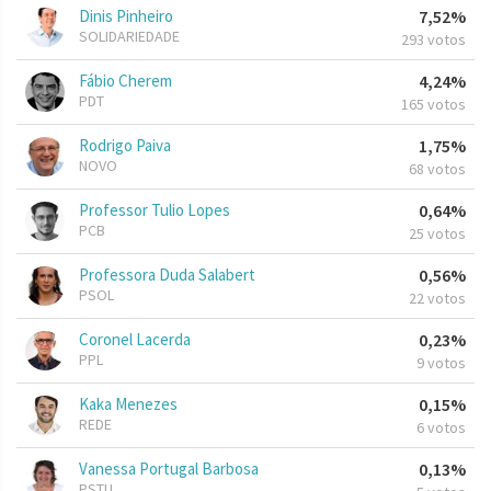
Dinis Pinheiro
7,52%
SOLIDARIEDADE
293 votos
Fábio Cherem
4,24%
PDT
165 votos
Rodrigo Paiva
1,75%
NOVO
68 votos
Professor Tulio Lopes
0,64%
PCB
25 votos
Professora Duda Salabert
0,56%
PSOL
22 votos
Coronel Lacerda
0,23%
PPL
9 votos
Kaka Menezes
0,15%
REDE
6 votos
Vanessa Portugal Barbosa
0,13%
PSTU