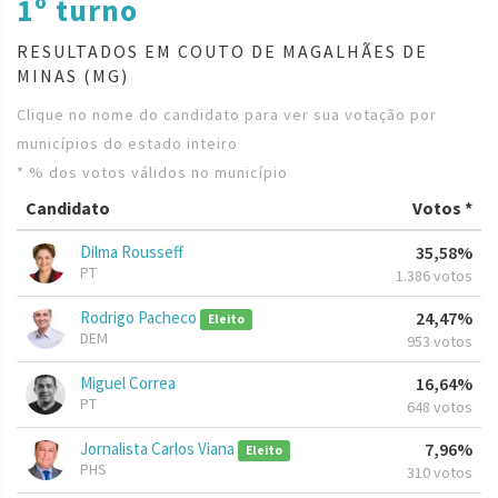
1º turno
RESULTADOS EM COUTO DE MAGALHÃES DE
MINAS (MG)
Clique no nome do candidato para ver sua votação por
municípios do estado inteiro
* % dos votos válidos no município
Candidato
Votos *
Dilma Rousseff
35,58%
PT
1.386 votos
Rodrigo Pacheco
24,47%
Eleito
DEM
953 votos
Miguel Correa
16,64%
PT
648 votos
Jornalista Carlos Viana
7,96%
Eleito
PHS
310 votos