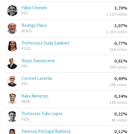
Fábio Cherem
3,70%
PDT
1.510 votos
Rodrigo Paiva
3,07%
NOVO
1.253 votos
Professora Duda Salabert
0,77%
PSOL
316 votos
Bispo Damasceno
0,61%
PPL
250 votos
Coronel Lacerda
0,49%
PPL
198 votos
Kaka Menezes
0,34%
REDE
138 votos
Professor Tulio Lopes
0,22%
PCB
88 votos
Vanessa Portugal Barbosa
0,12%