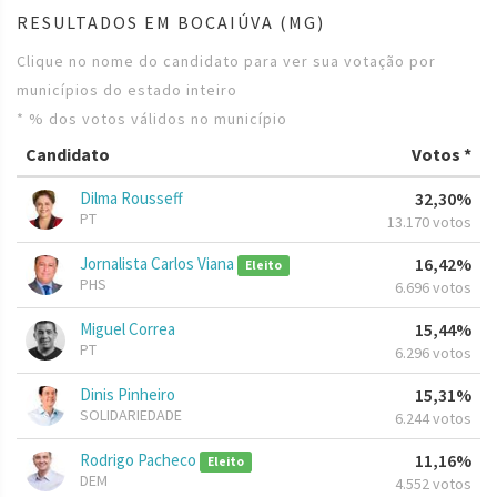
RESULTADOS EM BOCAIÚVA (MG)
Clique no nome do candidato para ver sua votação por
municípios do estado inteiro
* % dos votos válidos no município
Candidato
Votos *
Dilma Rousseff
32,30%
PT
13.170 votos
Jornalista Carlos Viana
16,42%
Eleito
PHS
6.696 votos
Miguel Correa
15,44%
PT
6.296 votos
Dinis Pinheiro
15,31%
SOLIDARIEDADE
6.244 votos
Rodrigo Pacheco
11,16%
Eleito
DEM
4.552 votos