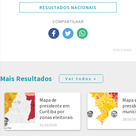
RESULTADOS NACIONAIS
COMPARTILHAR
PUBLICIDADE
Mais Resultados
Ver todos +
Mapa de
Mapa e
presidente em
presid
Curitiba por
municíp
zonas eleitorais
28/10/20
31/10/2018