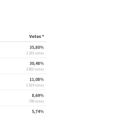
Votos *
35,80%
3.292 votos
30,48%
2.803 votos
11,08%
1.019 votos
8,69%
799 votos
5,74%