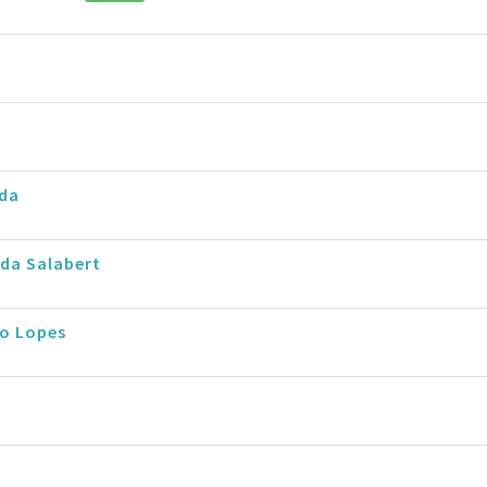
rda
da Salabert
io Lopes