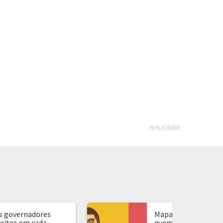
PUBLICIDADE
s governadores
Mapa de presidente:
leitos em cada
quem ganhou em ca