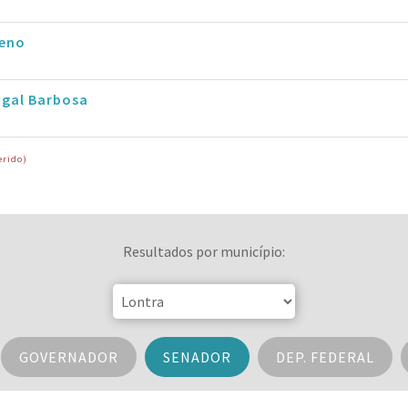
eno
ugal Barbosa
erido)
Resultados por município:
GOVERNADOR
SENADOR
DEP. FEDERAL