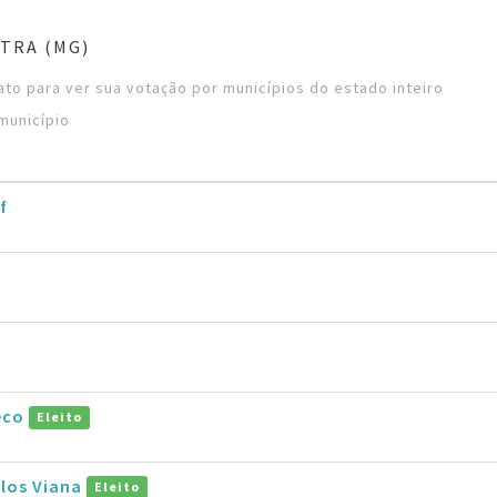
TRA (MG)
to para ver sua votação por municípios do estado inteiro
município
f
eco
Eleito
rlos Viana
Eleito