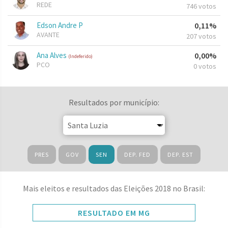
REDE
746 votos
Edson Andre P
0,11%
AVANTE
207 votos
Ana Alves
0,00%
(Indeferido)
PCO
0 votos
Resultados por município:
PRES
GOV
SEN
DEP. FED
DEP. EST
Mais eleitos e resultados das Eleições 2018 no Brasil:
RESULTADO EM MG