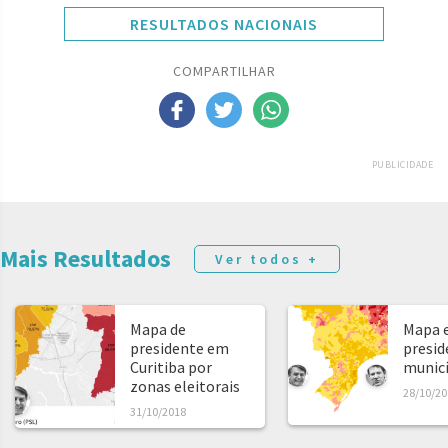
RESULTADOS NACIONAIS
COMPARTILHAR
PUBLICIDADE
Mais Resultados
Ver todos +
Mapa de
Mapa e
presidente em
presid
Curitiba por
municíp
zonas eleitorais
28/10/20
31/10/2018