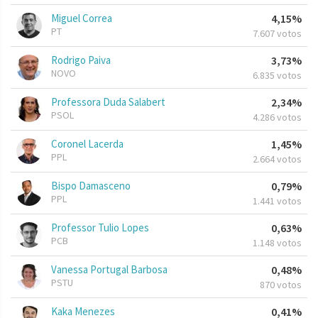
Miguel Correa
4,15%
PT
7.607 votos
Rodrigo Paiva
3,73%
NOVO
6.835 votos
Professora Duda Salabert
2,34%
PSOL
4.286 votos
Coronel Lacerda
1,45%
PPL
2.664 votos
Bispo Damasceno
0,79%
PPL
1.441 votos
Professor Tulio Lopes
0,63%
PCB
1.148 votos
Vanessa Portugal Barbosa
0,48%
PSTU
870 votos
Kaka Menezes
0,41%