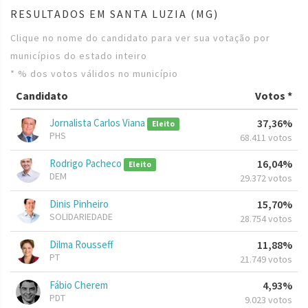
RESULTADOS EM SANTA LUZIA (MG)
Clique no nome do candidato para ver sua votação por
municípios do estado inteiro
* % dos votos válidos no município
Candidato
Votos *
Jornalista Carlos Viana
37,36%
Eleito
PHS
68.411 votos
Rodrigo Pacheco
16,04%
Eleito
DEM
29.372 votos
Dinis Pinheiro
15,70%
SOLIDARIEDADE
28.754 votos
Dilma Rousseff
11,88%
PT
21.749 votos
Fábio Cherem
4,93%
PDT
9.023 votos