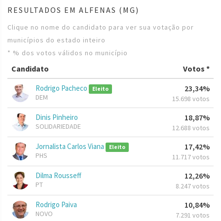
RESULTADOS EM ALFENAS (MG)
Clique no nome do candidato para ver sua votação por
municípios do estado inteiro
* % dos votos válidos no município
Candidato
Votos *
Rodrigo Pacheco
23,34%
Eleito
DEM
15.698 votos
Dinis Pinheiro
18,87%
SOLIDARIEDADE
12.688 votos
Jornalista Carlos Viana
17,42%
Eleito
PHS
11.717 votos
Dilma Rousseff
12,26%
PT
8.247 votos
Rodrigo Paiva
10,84%
NOVO
7.291 votos