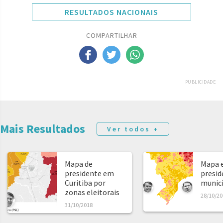
RESULTADOS NACIONAIS
COMPARTILHAR
PUBLICIDADE
Mais Resultados
Ver todos +
Mapa de
Mapa e
presidente em
presid
Curitiba por
municíp
zonas eleitorais
28/10/20
31/10/2018