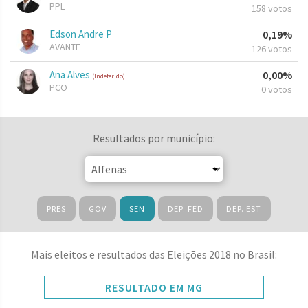
PPL
158 votos
Edson Andre P
0,19%
AVANTE
126 votos
Ana Alves
0,00%
(Indeferido)
PCO
0 votos
Resultados por município:
PRES
GOV
SEN
DEP. FED
DEP. EST
Mais eleitos e resultados das Eleições 2018 no Brasil:
RESULTADO EM MG