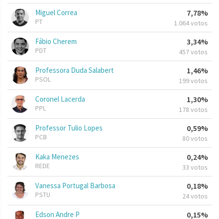
Miguel Correa
7,78%
PT
1.064 votos
Fábio Cherem
3,34%
PDT
457 votos
Professora Duda Salabert
1,46%
PSOL
199 votos
Coronel Lacerda
1,30%
PPL
178 votos
Professor Tulio Lopes
0,59%
PCB
80 votos
Kaka Menezes
0,24%
REDE
33 votos
Vanessa Portugal Barbosa
0,18%
PSTU
24 votos
Edson Andre P
0,15%