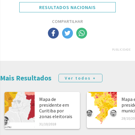
RESULTADOS NACIONAIS
COMPARTILHAR
PUBLICIDADE
Mais Resultados
Ver todos +
Mapa de
Mapa e
presidente em
presid
Curitiba por
municíp
zonas eleitorais
28/10/20
31/10/2018