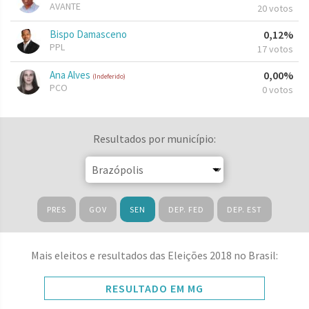
AVANTE
20 votos
Bispo Damasceno
0,12%
PPL
17 votos
Ana Alves
0,00%
(Indeferido)
PCO
0 votos
Resultados por município:
PRES
GOV
SEN
DEP. FED
DEP. EST
Mais eleitos e resultados das Eleições 2018 no Brasil:
RESULTADO EM MG