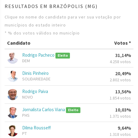
RESULTADOS EM BRAZÓPOLIS (MG)
Clique no nome do candidato para ver sua votação por
municípios do estado inteiro
* % dos votos válidos no município
Candidato
Votos *
Rodrigo Pacheco
31,14%
Eleito
DEM
4.258 votos
Dinis Pinheiro
20,49%
SOLIDARIEDADE
2.802 votos
Rodrigo Paiva
13,56%
NOVO
1.854 votos
Jornalista Carlos Viana
10,03%
Eleito
PHS
1.371 votos
Dilma Rousseff
9,64%
PT
1.318 votos