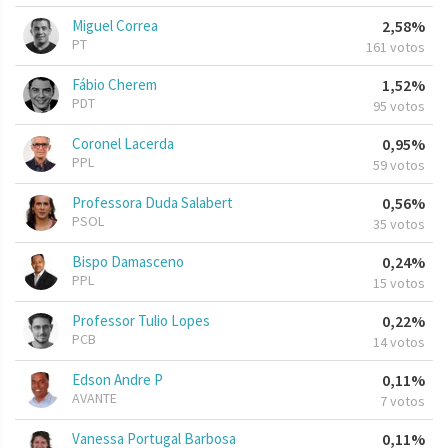
Miguel Correa
2,58%
PT
161 votos
Fábio Cherem
1,52%
PDT
95 votos
Coronel Lacerda
0,95%
PPL
59 votos
Professora Duda Salabert
0,56%
PSOL
35 votos
Bispo Damasceno
0,24%
PPL
15 votos
Professor Tulio Lopes
0,22%
PCB
14 votos
Edson Andre P
0,11%
AVANTE
7 votos
Vanessa Portugal Barbosa
0,11%