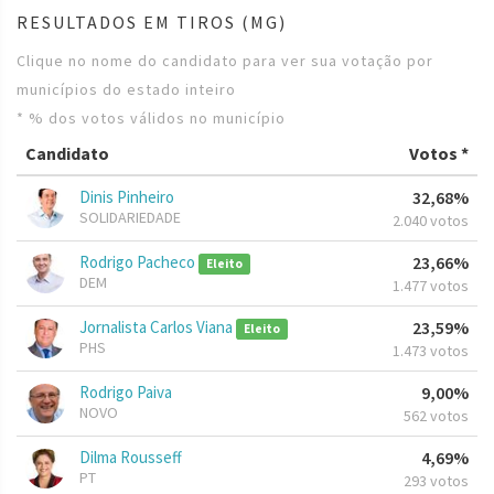
RESULTADOS EM TIROS (MG)
Clique no nome do candidato para ver sua votação por
municípios do estado inteiro
* % dos votos válidos no município
Candidato
Votos *
Dinis Pinheiro
32,68%
SOLIDARIEDADE
2.040 votos
Rodrigo Pacheco
23,66%
Eleito
DEM
1.477 votos
Jornalista Carlos Viana
23,59%
Eleito
PHS
1.473 votos
Rodrigo Paiva
9,00%
NOVO
562 votos
Dilma Rousseff
4,69%
PT
293 votos