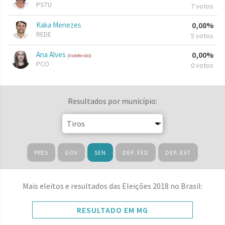
PSTU
7 votos
Kaka Menezes
0,08%
REDE
5 votos
Ana Alves
0,00%
(Indeferido)
PCO
0 votos
Resultados por município:
PRES
GOV
SEN
DEP. FED
DEP. EST
Mais eleitos e resultados das Eleições 2018 no Brasil:
RESULTADO EM MG