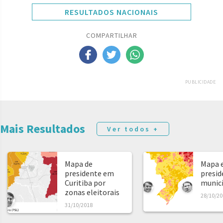
RESULTADOS NACIONAIS
COMPARTILHAR
PUBLICIDADE
Mais Resultados
Ver todos +
Mapa de
Mapa e
presidente em
presid
Curitiba por
municíp
zonas eleitorais
28/10/20
31/10/2018