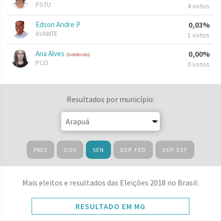
PSTU
4 votos
Edson Andre P
0,03%
AVANTE
1 votos
Ana Alves
0,00%
(Indeferido)
PCO
0 votos
Resultados por município:
PRES
GOV
SEN
DEP. FED
DEP. EST
Mais eleitos e resultados das Eleições 2018 no Brasil:
RESULTADO EM MG