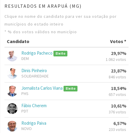
RESULTADOS EM ARAPUÁ (MG)
Clique no nome do candidato para ver sua votação por
municípios do estado inteiro
* % dos votos válidos no município
Candidato
Votos *
Rodrigo Pacheco
29,97%
Eleito
DEM
1.062 votos
Dinis Pinheiro
23,87%
SOLIDARIEDADE
846 votos
Jornalista Carlos Viana
18,54%
Eleito
PHS
657 votos
Fábio Cherem
10,61%
PDT
376 votos
Rodrigo Paiva
6,57%
NOVO
233 votos