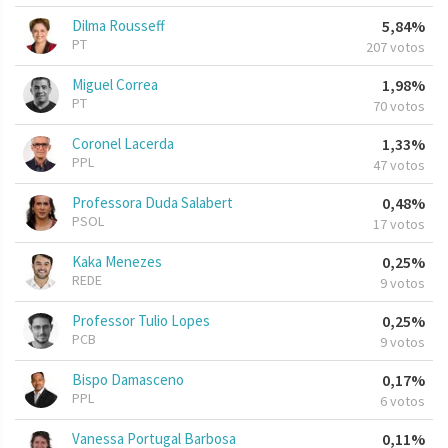
Dilma Rousseff
5,84%
PT
207 votos
Miguel Correa
1,98%
PT
70 votos
Coronel Lacerda
1,33%
PPL
47 votos
Professora Duda Salabert
0,48%
PSOL
17 votos
Kaka Menezes
0,25%
REDE
9 votos
Professor Tulio Lopes
0,25%
PCB
9 votos
Bispo Damasceno
0,17%
PPL
6 votos
Vanessa Portugal Barbosa
0,11%