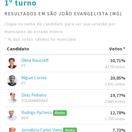
1º turno
RESULTADOS EM SÃO JOÃO EVANGELISTA (MG)
Clique no nome do candidato para ver sua votação por
municípios do estado inteiro
* % dos votos válidos no município
Candidato
Votos *
Dilma Rousseff
30,71%
PT
4.170 votos
Miguel Correa
20,85%
PT
2.831 votos
Dinis Pinheiro
19,77%
SOLIDARIEDADE
2.685 votos
Rodrigo Pacheco
12,78%
Eleito
DEM
1.735 votos
Jornalista Carlos Viana
7,73%
Eleito