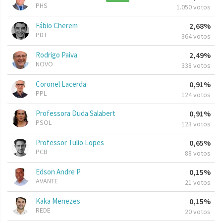
PHS
1.050 votos
Fábio Cherem
2,68%
PDT
364 votos
Rodrigo Paiva
2,49%
NOVO
338 votos
Coronel Lacerda
0,91%
PPL
124 votos
Professora Duda Salabert
0,91%
PSOL
123 votos
Professor Tulio Lopes
0,65%
PCB
88 votos
Edson Andre P
0,15%
AVANTE
21 votos
Kaka Menezes
0,15%
REDE
20 votos