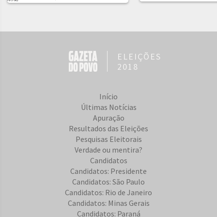
ELEIÇÕES
2018
Início
Últimas Notícias
Apuração
Resultados das Eleições
Pesquisas Eleitorais
Verdade ou mentira?
Candidatos
Candidatos: Presidente
Candidatos: São Paulo
Candidatos: Rio de Janeiro
Candidatos: Minas Gerais
Candidatos: Paraná