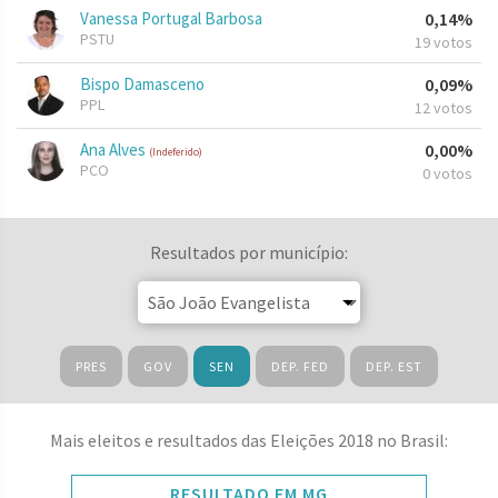
Vanessa Portugal Barbosa
0,14%
PSTU
19 votos
Bispo Damasceno
0,09%
PPL
12 votos
Ana Alves
0,00%
(Indeferido)
PCO
0 votos
Resultados por município:
PRES
GOV
SEN
DEP. FED
DEP. EST
Mais eleitos e resultados das Eleições 2018 no Brasil:
RESULTADO EM MG