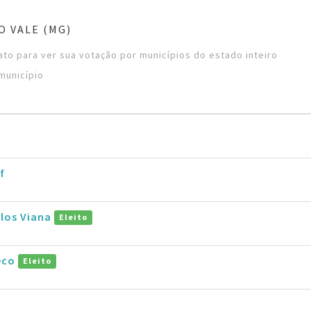
O VALE (MG)
to para ver sua votação por municípios do estado inteiro
município
f
rlos Viana
Eleito
eco
Eleito