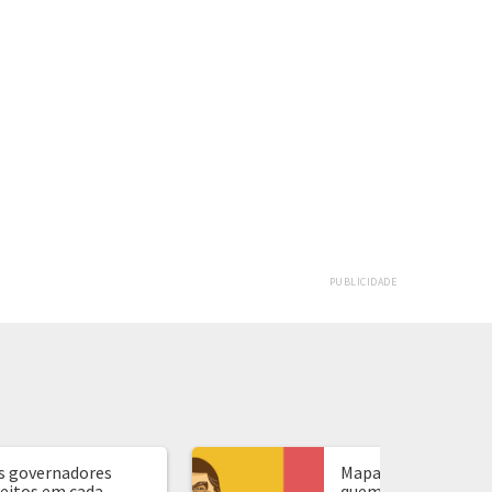
PUBLICIDADE
s governadores
Mapa de presidente:
leitos em cada
quem ganhou em ca