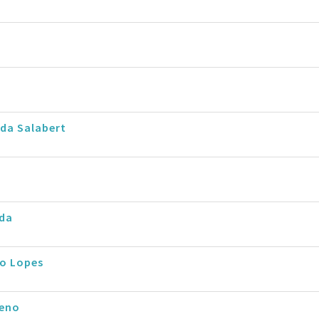
da Salabert
rda
io Lopes
eno