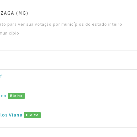
ZAGA (MG)
to para ver sua votação por municípios do estado inteiro
município
f
eco
Eleito
rlos Viana
Eleito