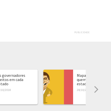
PUBLICIDADE
s governadores
Mapa de presidente:
leitos em cada
quem ganhou em ca
stado
estado...
/10/2018
28/10/2018