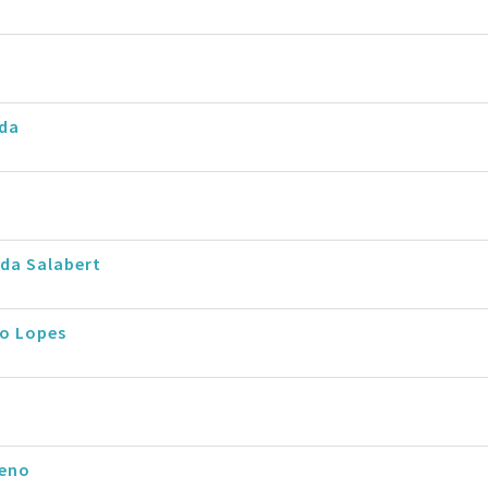
rda
da Salabert
io Lopes
eno