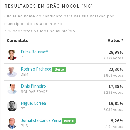
RESULTADOS EM GRÃO MOGOL (MG)
Clique no nome do candidato para ver sua votação por
municípios do estado inteiro
* % dos votos válidos no município
Candidato
Votos *
Dilma Rousseff
28,98%
PT
3.728 votos
Rodrigo Pacheco
22,30%
Eleito
DEM
2.868 votos
Dinis Pinheiro
17,35%
SOLIDARIEDADE
2.232 votos
Miguel Correa
15,81%
PT
2.034 votos
Jornalista Carlos Viana
9,26%
Eleito
PHS
1.191 votos