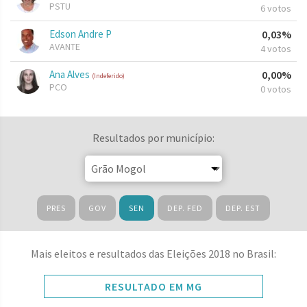
PSTU
6 votos
Edson Andre P
0,03%
AVANTE
4 votos
Ana Alves
0,00%
(Indeferido)
PCO
0 votos
Resultados por município:
PRES
GOV
SEN
DEP. FED
DEP. EST
Mais eleitos e resultados das Eleições 2018 no Brasil:
RESULTADO EM MG