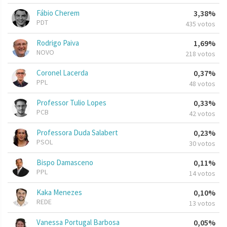
Fábio Cherem
3,38%
PDT
435 votos
Rodrigo Paiva
1,69%
NOVO
218 votos
Coronel Lacerda
0,37%
PPL
48 votos
Professor Tulio Lopes
0,33%
PCB
42 votos
Professora Duda Salabert
0,23%
PSOL
30 votos
Bispo Damasceno
0,11%
PPL
14 votos
Kaka Menezes
0,10%
REDE
13 votos
Vanessa Portugal Barbosa
0,05%