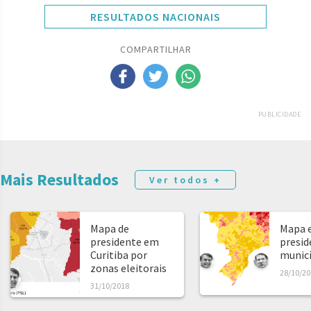
RESULTADOS NACIONAIS
COMPARTILHAR
PUBLICIDADE
Mais Resultados
Ver todos +
Mapa de
Mapa e
presidente em
presid
Curitiba por
municíp
zonas eleitorais
28/10/20
31/10/2018