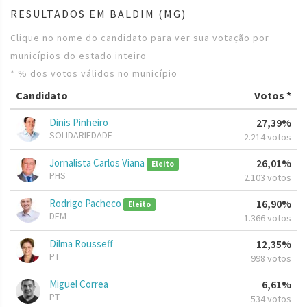
RESULTADOS EM BALDIM (MG)
Clique no nome do candidato para ver sua votação por
municípios do estado inteiro
* % dos votos válidos no município
Candidato
Votos *
Dinis Pinheiro
27,39%
SOLIDARIEDADE
2.214 votos
Jornalista Carlos Viana
26,01%
Eleito
PHS
2.103 votos
Rodrigo Pacheco
16,90%
Eleito
DEM
1.366 votos
Dilma Rousseff
12,35%
PT
998 votos
Miguel Correa
6,61%
PT
534 votos