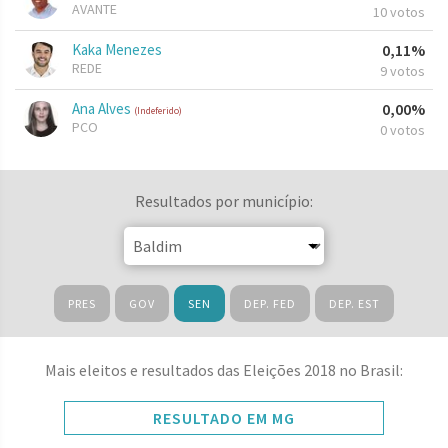
AVANTE
10 votos
Kaka Menezes
0,11%
REDE
9 votos
Ana Alves
0,00%
(Indeferido)
PCO
0 votos
Resultados por município:
PRES
GOV
SEN
DEP. FED
DEP. EST
Mais eleitos e resultados das Eleições 2018 no Brasil:
RESULTADO EM MG