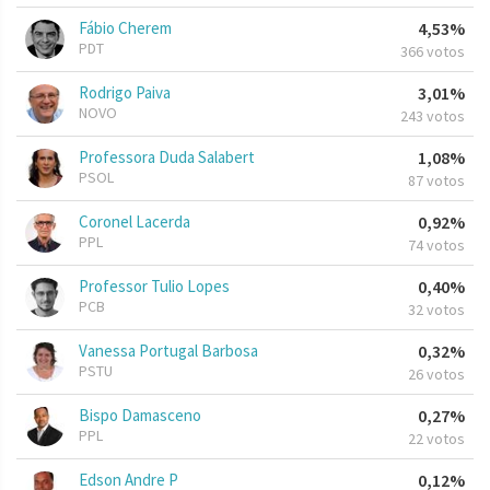
Fábio Cherem
4,53%
PDT
366 votos
Rodrigo Paiva
3,01%
NOVO
243 votos
Professora Duda Salabert
1,08%
PSOL
87 votos
Coronel Lacerda
0,92%
PPL
74 votos
Professor Tulio Lopes
0,40%
PCB
32 votos
Vanessa Portugal Barbosa
0,32%
PSTU
26 votos
Bispo Damasceno
0,27%
PPL
22 votos
Edson Andre P
0,12%