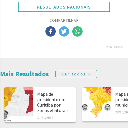
RESULTADOS NACIONAIS
COMPARTILHAR
PUBLICIDADE
Mais Resultados
Ver todos +
Mapa de
Mapa e
presidente em
presid
Curitiba por
municíp
zonas eleitorais
28/10/20
31/10/2018