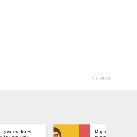
PUBLICIDADE
s governadores
Mapa de presidente:
leitos em cada
quem ganhou em ca