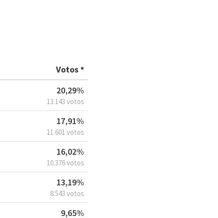
Votos *
20,29%
13.143 votos
17,91%
11.601 votos
16,02%
10.376 votos
13,19%
8.543 votos
9,65%