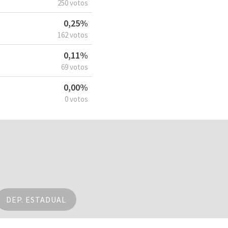
250 votos
0,25%
162 votos
0,11%
69 votos
0,00%
0 votos
DEP. ESTADUAL