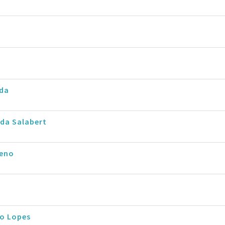
rda
da Salabert
eno
io Lopes