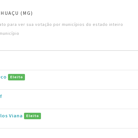
NHUAÇU (MG)
to para ver sua votação por municípios do estado inteiro
município
eco
Eleito
f
rlos Viana
Eleito