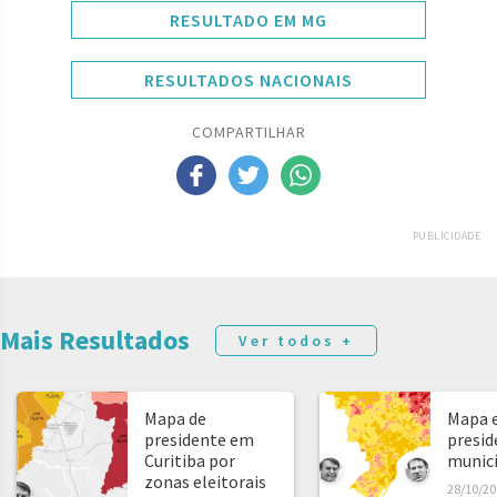
RESULTADO EM MG
RESULTADOS NACIONAIS
COMPARTILHAR
PUBLICIDADE
Mais Resultados
Ver todos +
Mapa de
Mapa e
presidente em
presid
Curitiba por
municíp
zonas eleitorais
28/10/20