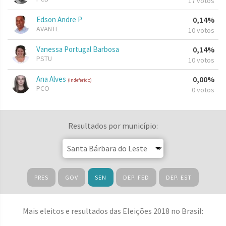
17 votos
Edson Andre P
0,14%
AVANTE
10 votos
Vanessa Portugal Barbosa
0,14%
PSTU
10 votos
Ana Alves
0,00%
(Indeferido)
PCO
0 votos
Resultados por município:
PRES
GOV
SEN
DEP. FED
DEP. EST
Mais eleitos e resultados das Eleições 2018 no Brasil: