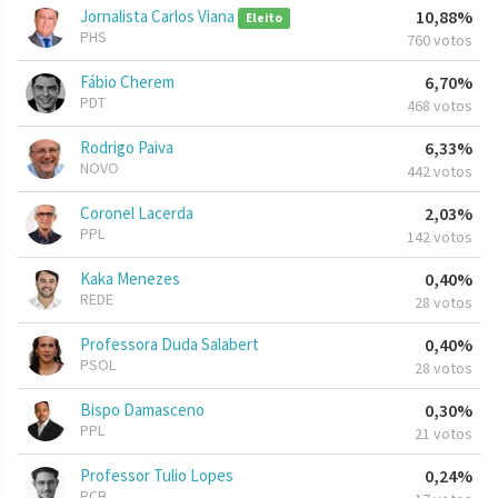
Jornalista Carlos Viana
10,88%
Eleito
PHS
760 votos
Fábio Cherem
6,70%
PDT
468 votos
Rodrigo Paiva
6,33%
NOVO
442 votos
Coronel Lacerda
2,03%
PPL
142 votos
Kaka Menezes
0,40%
REDE
28 votos
Professora Duda Salabert
0,40%
PSOL
28 votos
Bispo Damasceno
0,30%
PPL
21 votos
Professor Tulio Lopes
0,24%
PCB