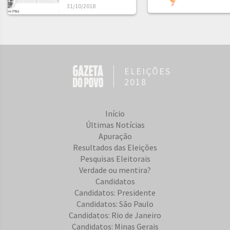
31/10/2018
ELEIÇÕES
2018
Início
Últimas Notícias
Apuração
Resultados das Eleições
Pesquisas Eleitorais
Verdade ou mentira?
Candidatos
Candidatos: Presidente
Candidatos: São Paulo
Candidatos: Rio de Janeiro
Candidatos: Minas Gerais