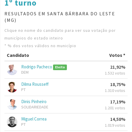
1º turno
RESULTADOS EM SANTA BÁRBARA DO LESTE
(MG)
Clique no nome do candidato para ver sua votação por
municípios do estado inteiro
* % dos votos válidos no município
Candidato
Votos *
Rodrigo Pacheco
21,92%
Eleito
DEM
1.532 votos
Dilma Rousseff
18,75%
PT
1.310 votos
Dinis Pinheiro
17,19%
SOLIDARIEDADE
1.201 votos
Miguel Correa
14,58%
PT
1.019 votos