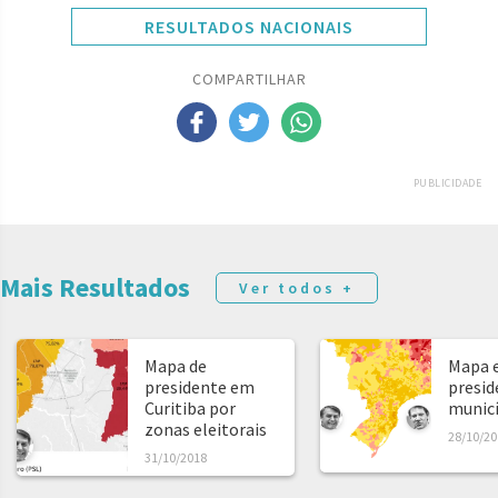
RESULTADOS NACIONAIS
COMPARTILHAR
PUBLICIDADE
Mais Resultados
Ver todos +
Mapa de
Mapa e
presidente em
presid
Curitiba por
municíp
zonas eleitorais
28/10/20
31/10/2018