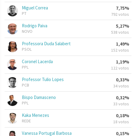
Miguel Correa
7,75%
PT
792 votos
Rodrigo Paiva
5,27%
NOVO
538 votos
Professora Duda Salabert
1,49%
PSOL
152 votos
Coronel Lacerda
1,19%
PPL
122 votos
Professor Tulio Lopes
0,33%
PCB
34 votos
Bispo Damasceno
0,32%
PPL
33 votos
Kaka Menezes
0,18%
REDE
18 votos
Vanessa Portugal Barbosa
0,15%