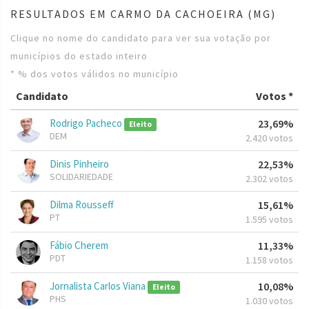
RESULTADOS EM CARMO DA CACHOEIRA (MG)
Clique no nome do candidato para ver sua votação por
municípios do estado inteiro
* % dos votos válidos no município
Candidato
Votos *
Rodrigo Pacheco
23,69%
Eleito
DEM
2.420 votos
Dinis Pinheiro
22,53%
SOLIDARIEDADE
2.302 votos
Dilma Rousseff
15,61%
PT
1.595 votos
Fábio Cherem
11,33%
PDT
1.158 votos
Jornalista Carlos Viana
10,08%
Eleito
PHS
1.030 votos