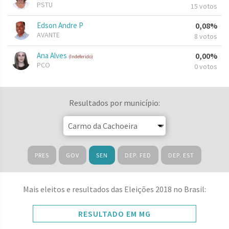
PSTU
15 votos
Edson Andre P
0,08%
AVANTE
8 votos
Ana Alves
0,00%
(Indeferido)
PCO
0 votos
Resultados por município:
PRES
GOV
SEN
DEP. FED
DEP. EST
Mais eleitos e resultados das Eleições 2018 no Brasil:
RESULTADO EM MG