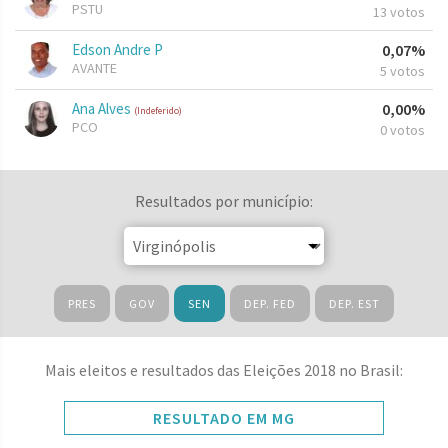
PSTU
13 votos
Edson Andre P
0,07%
AVANTE
5 votos
Ana Alves
0,00%
(Indeferido)
PCO
0 votos
Resultados por município:
PRES
GOV
SEN
DEP. FED
DEP. EST
Mais eleitos e resultados das Eleições 2018 no Brasil:
RESULTADO EM MG