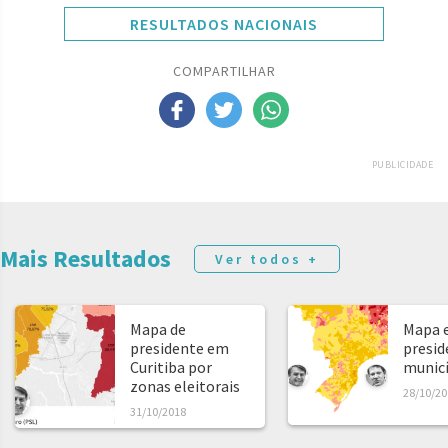
RESULTADOS NACIONAIS
COMPARTILHAR
PUBLICIDADE
Mais Resultados
Ver todos +
Mapa de
Mapa e
presidente em
presid
Curitiba por
municíp
zonas eleitorais
28/10/20
31/10/2018