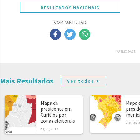
RESULTADOS NACIONAIS
COMPARTILHAR
PUBLICIDADE
Mais Resultados
Ver todos +
Mapa de
Mapa e
presidente em
presid
Curitiba por
municíp
zonas eleitorais
28/10/20
31/10/2018