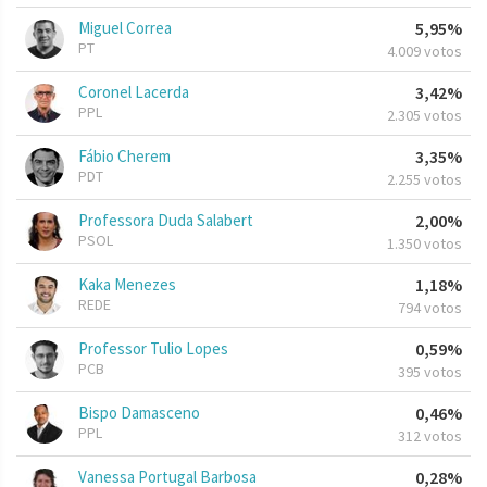
Miguel Correa
5,95%
PT
4.009 votos
Coronel Lacerda
3,42%
PPL
2.305 votos
Fábio Cherem
3,35%
PDT
2.255 votos
Professora Duda Salabert
2,00%
PSOL
1.350 votos
Kaka Menezes
1,18%
REDE
794 votos
Professor Tulio Lopes
0,59%
PCB
395 votos
Bispo Damasceno
0,46%
PPL
312 votos
Vanessa Portugal Barbosa
0,28%