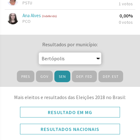
PSTU
1 votos
Ana Alves
0,00%
(Indeferido)
PCO
0 votos
Resultados por município:
PRES
GOV
SEN
DEP. FED
DEP. EST
Mais eleitos e resultados das Eleições 2018 no Brasil:
RESULTADO EM MG
RESULTADOS NACIONAIS