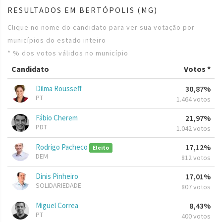
RESULTADOS EM BERTÓPOLIS (MG)
Clique no nome do candidato para ver sua votação por
municípios do estado inteiro
* % dos votos válidos no município
Candidato
Votos *
Dilma Rousseff
30,87%
PT
1.464 votos
Fábio Cherem
21,97%
PDT
1.042 votos
Rodrigo Pacheco
17,12%
Eleito
DEM
812 votos
Dinis Pinheiro
17,01%
SOLIDARIEDADE
807 votos
Miguel Correa
8,43%
PT
400 votos