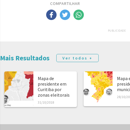
COMPARTILHAR
PUBLICIDADE
Mais Resultados
Ver todos +
Mapa de
Mapa e
presidente em
presid
Curitiba por
municíp
zonas eleitorais
28/10/20
31/10/2018