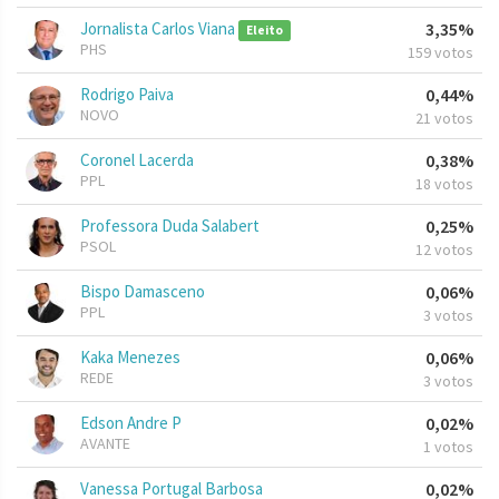
Jornalista Carlos Viana
3,35%
Eleito
PHS
159 votos
Rodrigo Paiva
0,44%
NOVO
21 votos
Coronel Lacerda
0,38%
PPL
18 votos
Professora Duda Salabert
0,25%
PSOL
12 votos
Bispo Damasceno
0,06%
PPL
3 votos
Kaka Menezes
0,06%
REDE
3 votos
Edson Andre P
0,02%
AVANTE
1 votos
Vanessa Portugal Barbosa
0,02%