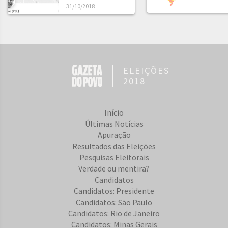
31/10/2018
ELEIÇÕES
2018
Início
Últimas Notícias
Apuração
Resultados das Eleições
Pesquisas Eleitorais
Verdade ou mentira?
Candidatos
Candidatos: Presidente
Candidatos: São Paulo
Candidatos: Rio de Janeiro
Candidatos: Minas Gerais