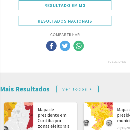
RESULTADO EM MG
RESULTADOS NACIONAIS
COMPARTILHAR
PUBLICIDADE
Mais Resultados
Ver todos +
Mapa de
Mapa e
presidente em
presid
Curitiba por
municíp
zonas eleitorais
28/10/20