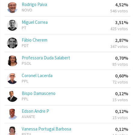
Rodrigo Paiva
4,52%
NOVO
546 votos
Miguel Correa
3,51%
PT
425 votos
Fábio Cherem
2,87%
PDT
347 votos
Professora Duda Salabert
0,70%
PSOL
85 votos
Coronel Lacerda
0,60%
PPL
72 votos
Bispo Damasceno
0,12%
PPL
15 votos
Edson Andre P
0,12%
AVANTE
15 votos
Vanessa Portugal Barbosa
0,12%
PSTU