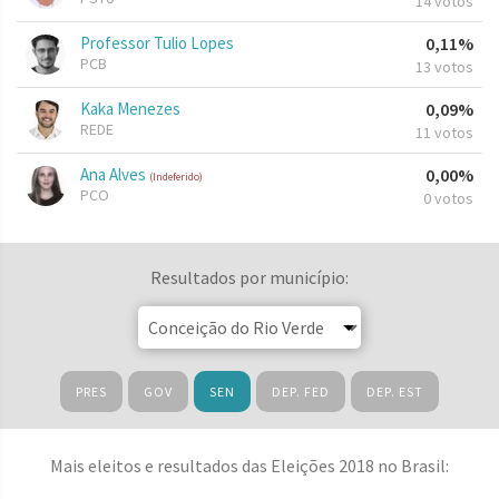
14 votos
Professor Tulio Lopes
0,11%
PCB
13 votos
Kaka Menezes
0,09%
REDE
11 votos
Ana Alves
0,00%
(Indeferido)
PCO
0 votos
Resultados por município:
PRES
GOV
SEN
DEP. FED
DEP. EST
Mais eleitos e resultados das Eleições 2018 no Brasil: