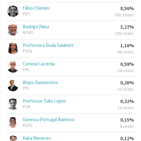
Fábio Cherem
8,56%
PDT
502 votos
Rodrigo Paiva
3,27%
NOVO
192 votos
Professora Duda Salabert
1,16%
PSOL
68 votos
Coronel Lacerda
0,58%
PPL
34 votos
Bispo Damasceno
0,26%
PPL
15 votos
Professor Tulio Lopes
0,22%
PCB
13 votos
Vanessa Portugal Barbosa
0,15%
PSTU
9 votos
Kaka Menezes
0,12%