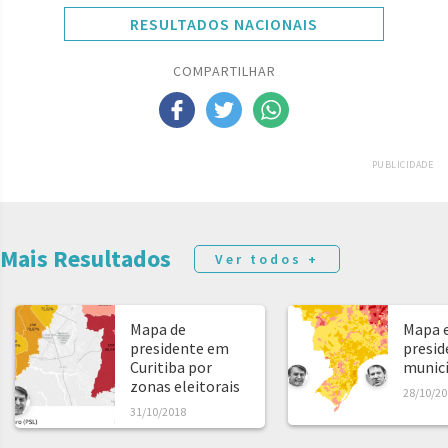
RESULTADOS NACIONAIS
COMPARTILHAR
PUBLICIDADE
Mais Resultados
Ver todos +
Mapa de
Mapa e
presidente em
presid
Curitiba por
municíp
zonas eleitorais
28/10/20
31/10/2018