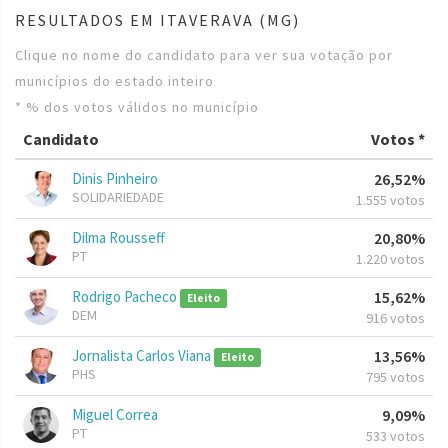
RESULTADOS EM ITAVERAVA (MG)
Clique no nome do candidato para ver sua votação por
municípios do estado inteiro
* % dos votos válidos no município
Candidato
Votos *
Dinis Pinheiro
26,52%
SOLIDARIEDADE
1.555 votos
Dilma Rousseff
20,80%
PT
1.220 votos
Rodrigo Pacheco
15,62%
Eleito
DEM
916 votos
Jornalista Carlos Viana
13,56%
Eleito
PHS
795 votos
Miguel Correa
9,09%
PT
533 votos