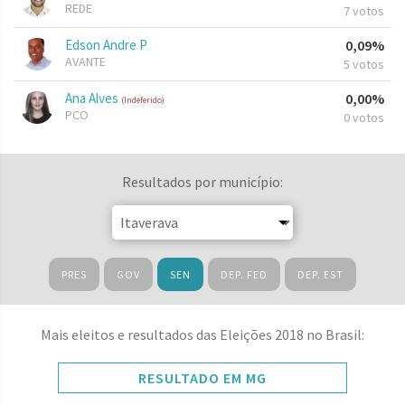
REDE
7 votos
Edson Andre P
0,09%
AVANTE
5 votos
Ana Alves
0,00%
(Indeferido)
PCO
0 votos
Resultados por município:
PRES
GOV
SEN
DEP. FED
DEP. EST
Mais eleitos e resultados das Eleições 2018 no Brasil:
RESULTADO EM MG