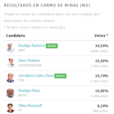
RESULTADOS EM CARMO DE MINAS (MG)
Clique no nome do candidato para ver sua votação por
municípios do estado inteiro
* % dos votos válidos no município
Candidato
Votos *
Rodrigo Pacheco
34,59%
Eleito
DEM
4.041 votos
Dinis Pinheiro
23,63%
SOLIDARIEDADE
2.761 votos
Jornalista Carlos Viana
10,74%
Eleito
PHS
1.255 votos
Rodrigo Paiva
10,65%
NOVO
1.244 votos
Dilma Rousseff
8,24%
PT
963 votos