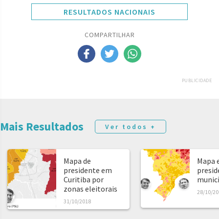
RESULTADOS NACIONAIS
COMPARTILHAR
PUBLICIDADE
Mais Resultados
Ver todos +
Mapa de
Mapa e
presidente em
presid
Curitiba por
municíp
zonas eleitorais
28/10/20
31/10/2018