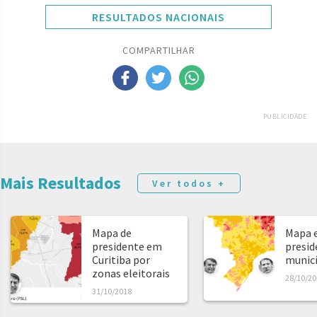
RESULTADOS NACIONAIS
COMPARTILHAR
PUBLICIDADE
Mais Resultados
Ver todos +
Mapa de
Mapa e
presidente em
presid
Curitiba por
municíp
zonas eleitorais
28/10/20
31/10/2018