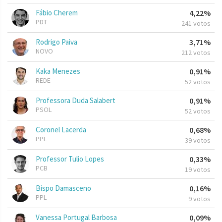
Fábio Cherem
4,22%
PDT
241 votos
Rodrigo Paiva
3,71%
NOVO
212 votos
Kaka Menezes
0,91%
REDE
52 votos
Professora Duda Salabert
0,91%
PSOL
52 votos
Coronel Lacerda
0,68%
PPL
39 votos
Professor Tulio Lopes
0,33%
PCB
19 votos
Bispo Damasceno
0,16%
PPL
9 votos
Vanessa Portugal Barbosa
0,09%