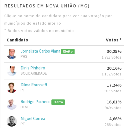
RESULTADOS EM NOVA UNIÃO (MG)
Clique no nome do candidato para ver sua votação por
municípios do estado inteiro
* % dos votos válidos no município
Candidato
Votos *
Jornalista Carlos Viana
30,25%
Eleito
PHS
1.728 votos
Dinis Pinheiro
20,16%
SOLIDARIEDADE
1.152 votos
Dilma Rousseff
17,24%
PT
985 votos
Rodrigo Pacheco
16,61%
Eleito
DEM
949 votos
Miguel Correa
4,66%
PT
266 votos