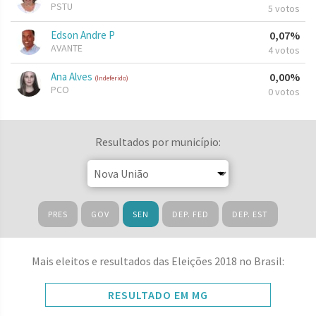
PSTU
5 votos
Edson Andre P
0,07%
AVANTE
4 votos
Ana Alves
0,00%
(Indeferido)
PCO
0 votos
Resultados por município:
PRES
GOV
SEN
DEP. FED
DEP. EST
Mais eleitos e resultados das Eleições 2018 no Brasil:
RESULTADO EM MG