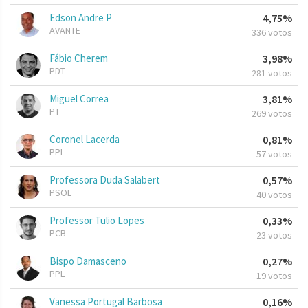
Edson Andre P
4,75%
AVANTE
336 votos
Fábio Cherem
3,98%
PDT
281 votos
Miguel Correa
3,81%
PT
269 votos
Coronel Lacerda
0,81%
PPL
57 votos
Professora Duda Salabert
0,57%
PSOL
40 votos
Professor Tulio Lopes
0,33%
PCB
23 votos
Bispo Damasceno
0,27%
PPL
19 votos
Vanessa Portugal Barbosa
0,16%