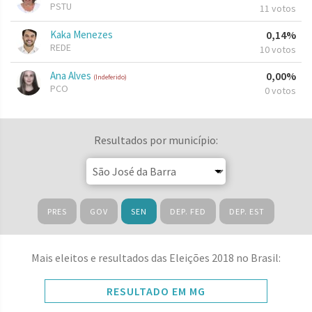
PSTU
11 votos
Kaka Menezes
0,14%
REDE
10 votos
Ana Alves
0,00%
(Indeferido)
PCO
0 votos
Resultados por município:
PRES
GOV
SEN
DEP. FED
DEP. EST
Mais eleitos e resultados das Eleições 2018 no Brasil:
RESULTADO EM MG