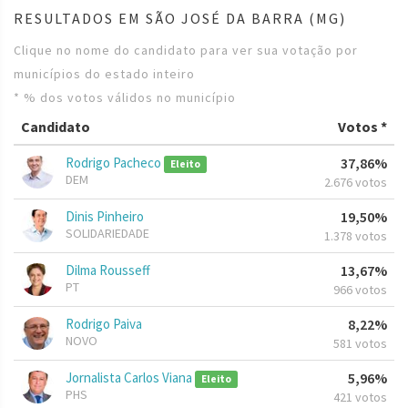
RESULTADOS EM SÃO JOSÉ DA BARRA (MG)
Clique no nome do candidato para ver sua votação por
municípios do estado inteiro
* % dos votos válidos no município
Candidato
Votos *
Rodrigo Pacheco
37,86%
Eleito
DEM
2.676 votos
Dinis Pinheiro
19,50%
SOLIDARIEDADE
1.378 votos
Dilma Rousseff
13,67%
PT
966 votos
Rodrigo Paiva
8,22%
NOVO
581 votos
Jornalista Carlos Viana
5,96%
Eleito
PHS
421 votos