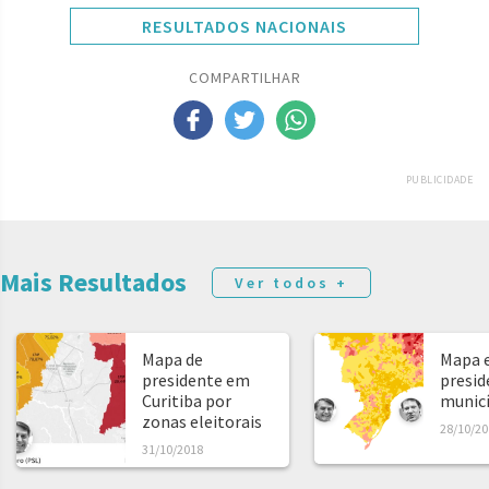
RESULTADOS NACIONAIS
COMPARTILHAR
PUBLICIDADE
Mais Resultados
Ver todos +
Mapa de
Mapa e
presidente em
presid
Curitiba por
municíp
zonas eleitorais
28/10/20
31/10/2018