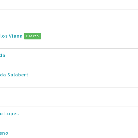
rlos Viana
Eleito
rda
da Salabert
io Lopes
eno