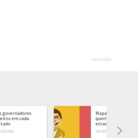
PUBLICIDADE
s governadores
Mapa de presidente:
leitos em cada
quem ganhou em ca
stado
estado...
/10/2018
28/10/2018