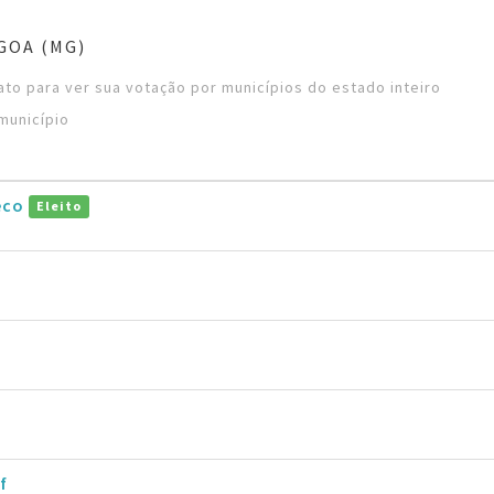
GOA (MG)
to para ver sua votação por municípios do estado inteiro
município
eco
Eleito
f