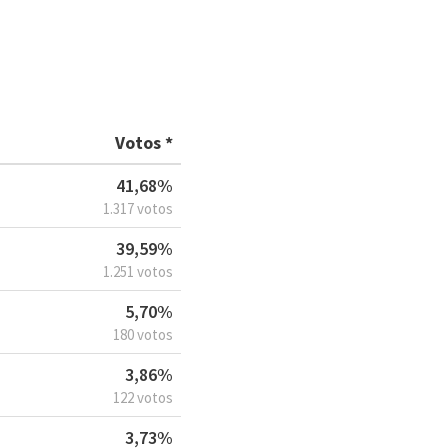
Votos *
41,68%
1.317 votos
39,59%
1.251 votos
5,70%
180 votos
3,86%
122 votos
3,73%