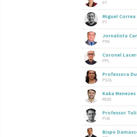
PT
Miguel Correa
PT
Jornalista Ca
PHS
Coronel Lace
PPL
Professora Du
PSOL
Kaka Menezes
REDE
Professor Tul
PCB
Bispo Damasc