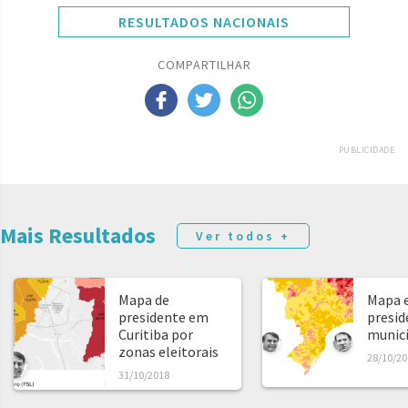
RESULTADOS NACIONAIS
COMPARTILHAR
PUBLICIDADE
Mais Resultados
Ver todos +
Mapa de
Mapa e
presidente em
presid
Curitiba por
municíp
zonas eleitorais
28/10/20
31/10/2018