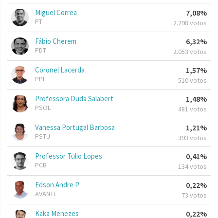
Miguel Correa
7,08%
PT
2.298 votos
Fábio Cherem
6,32%
PDT
2.053 votos
Coronel Lacerda
1,57%
PPL
510 votos
Professora Duda Salabert
1,48%
PSOL
481 votos
Vanessa Portugal Barbosa
1,21%
PSTU
393 votos
Professor Tulio Lopes
0,41%
PCB
134 votos
Edson Andre P
0,22%
AVANTE
73 votos
Kaka Menezes
0,22%