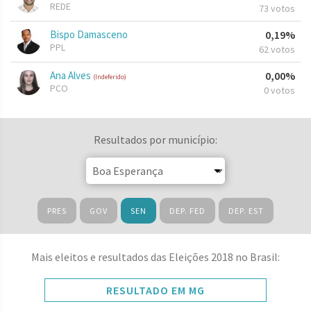
REDE
73 votos
Bispo Damasceno
0,19%
PPL
62 votos
Ana Alves
0,00%
(Indeferido)
PCO
0 votos
Resultados por município:
PRES
GOV
SEN
DEP. FED
DEP. EST
Mais eleitos e resultados das Eleições 2018 no Brasil:
RESULTADO EM MG