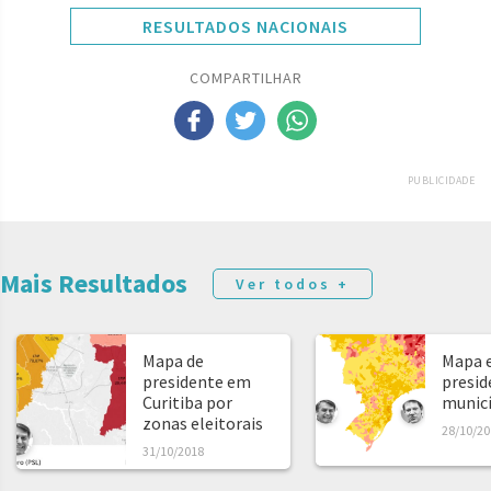
RESULTADOS NACIONAIS
COMPARTILHAR
PUBLICIDADE
Mais Resultados
Ver todos +
Mapa de
Mapa e
presidente em
presid
Curitiba por
municíp
zonas eleitorais
28/10/20
31/10/2018