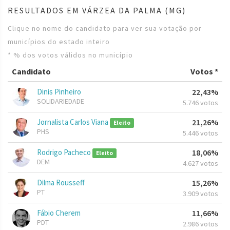
RESULTADOS EM VÁRZEA DA PALMA (MG)
Clique no nome do candidato para ver sua votação por
municípios do estado inteiro
* % dos votos válidos no município
Candidato
Votos *
Dinis Pinheiro
22,43%
SOLIDARIEDADE
5.746 votos
Jornalista Carlos Viana
21,26%
Eleito
PHS
5.446 votos
Rodrigo Pacheco
18,06%
Eleito
DEM
4.627 votos
Dilma Rousseff
15,26%
PT
3.909 votos
Fábio Cherem
11,66%
PDT
2.986 votos