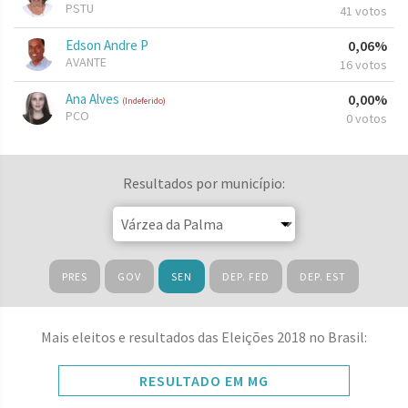
PSTU
41 votos
Edson Andre P
0,06%
AVANTE
16 votos
Ana Alves
0,00%
(Indeferido)
PCO
0 votos
Resultados por município:
PRES
GOV
SEN
DEP. FED
DEP. EST
Mais eleitos e resultados das Eleições 2018 no Brasil:
RESULTADO EM MG