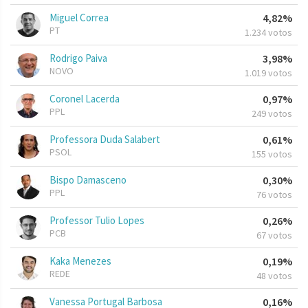
Miguel Correa
4,82%
PT
1.234 votos
Rodrigo Paiva
3,98%
NOVO
1.019 votos
Coronel Lacerda
0,97%
PPL
249 votos
Professora Duda Salabert
0,61%
PSOL
155 votos
Bispo Damasceno
0,30%
PPL
76 votos
Professor Tulio Lopes
0,26%
PCB
67 votos
Kaka Menezes
0,19%
REDE
48 votos
Vanessa Portugal Barbosa
0,16%