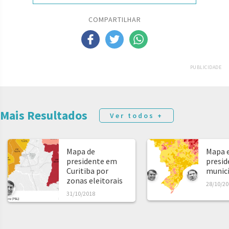
COMPARTILHAR
PUBLICIDADE
Mais Resultados
Ver todos +
Mapa de
Mapa e
presidente em
presid
Curitiba por
municíp
zonas eleitorais
28/10/20
31/10/2018