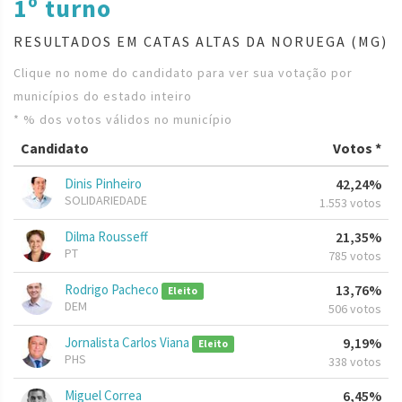
1º turno
RESULTADOS EM CATAS ALTAS DA NORUEGA (MG)
Clique no nome do candidato para ver sua votação por
municípios do estado inteiro
* % dos votos válidos no município
Candidato
Votos *
Dinis Pinheiro
42,24%
SOLIDARIEDADE
1.553 votos
Dilma Rousseff
21,35%
PT
785 votos
Rodrigo Pacheco
13,76%
Eleito
DEM
506 votos
Jornalista Carlos Viana
9,19%
Eleito
PHS
338 votos
Miguel Correa
6,45%