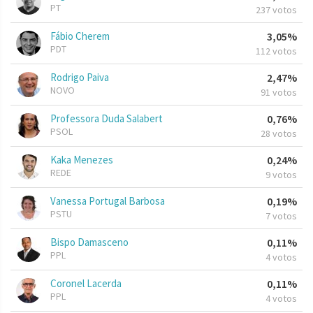
PT
237 votos
Fábio Cherem
3,05%
PDT
112 votos
Rodrigo Paiva
2,47%
NOVO
91 votos
Professora Duda Salabert
0,76%
PSOL
28 votos
Kaka Menezes
0,24%
REDE
9 votos
Vanessa Portugal Barbosa
0,19%
PSTU
7 votos
Bispo Damasceno
0,11%
PPL
4 votos
Coronel Lacerda
0,11%
PPL
4 votos