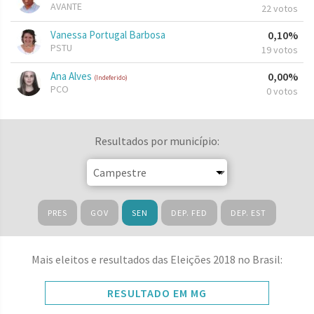
AVANTE
22 votos
Vanessa Portugal Barbosa
0,10%
PSTU
19 votos
Ana Alves
0,00%
(Indeferido)
PCO
0 votos
Resultados por município:
PRES
GOV
SEN
DEP. FED
DEP. EST
Mais eleitos e resultados das Eleições 2018 no Brasil:
RESULTADO EM MG