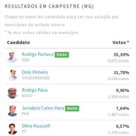
RESULTADOS EM CAMPESTRE (MG)
Clique no nome do candidato para ver sua votação por
municípios do estado inteiro
* % dos votos válidos no município
Candidato
Votos *
Rodrigo Pacheco
35,30%
Eleito
DEM
6.872 votos
Dinis Pinheiro
31,78%
SOLIDARIEDADE
6.186 votos
Rodrigo Paiva
9,95%
NOVO
1.936 votos
Jornalista Carlos Viana
7,64%
Eleito
PHS
1.487 votos
Dilma Rousseff
6,57%
PT
1.278 votos