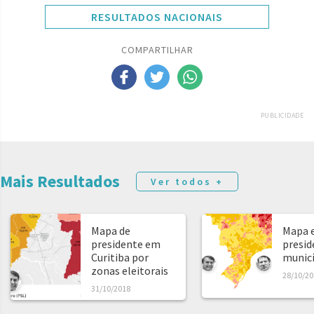
RESULTADOS NACIONAIS
COMPARTILHAR
PUBLICIDADE
Mais Resultados
Ver todos +
Mapa de
Mapa e
presidente em
presid
Curitiba por
municíp
zonas eleitorais
28/10/20
31/10/2018