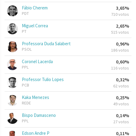
Fábio Cherem
3,65%
PDT
710 votos
Miguel Correa
2,65%
PT
515 votos
Professora Duda Salabert
0,96%
PSOL
186 votos
Coronel Lacerda
0,60%
PPL
116 votos
Professor Tulio Lopes
0,32%
PCB
62 votos
Kaka Menezes
0,25%
REDE
49 votos
Bispo Damasceno
0,14%
PPL
27 votos
Edson Andre P
0,11%