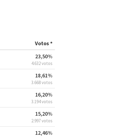
Votos *
23,50%
4.632 votos
18,61%
3.668 votos
16,20%
3.194 votos
15,20%
2.997 votos
12,46%