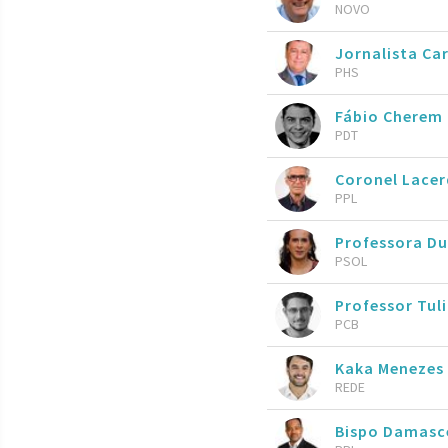
NOVO
Jornalista Ca
PHS
Fábio Cherem
PDT
Coronel Lace
PPL
Professora Du
PSOL
Professor Tul
PCB
Kaka Menezes
REDE
Bispo Damasc