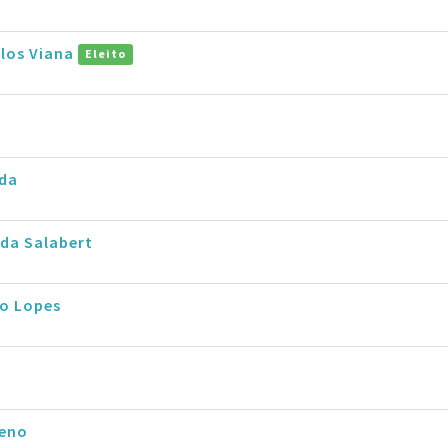
rlos Viana
Eleito
rda
da Salabert
io Lopes
eno