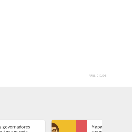
PUBLICIDADE
s governadores
Mapa de presidente:
leitos em cada
quem ganhou em ca