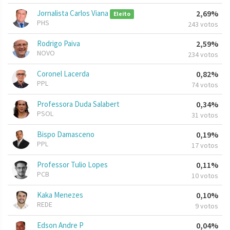
Jornalista Carlos Viana
2,69%
Eleito
PHS
243 votos
Rodrigo Paiva
2,59%
NOVO
234 votos
Coronel Lacerda
0,82%
PPL
74 votos
Professora Duda Salabert
0,34%
PSOL
31 votos
Bispo Damasceno
0,19%
PPL
17 votos
Professor Tulio Lopes
0,11%
PCB
10 votos
Kaka Menezes
0,10%
REDE
9 votos
Edson Andre P
0,04%