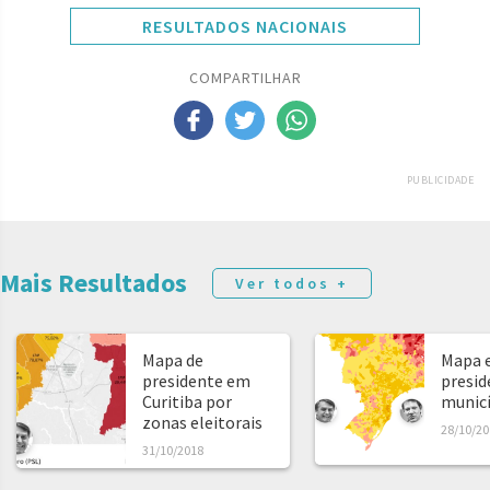
RESULTADOS NACIONAIS
COMPARTILHAR
PUBLICIDADE
Mais Resultados
Ver todos +
Mapa de
Mapa e
presidente em
presid
Curitiba por
municíp
zonas eleitorais
28/10/20
31/10/2018