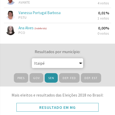
AVANTE
4 votos
Vanessa Portugal Barbosa
0,01%
PSTU
1 votos
Ana Alves
0,00%
(Indeferido)
PCO
0 votos
Resultados por município:
PRES
GOV
SEN
DEP. FED
DEP. EST
Mais eleitos e resultados das Eleições 2018 no Brasil:
RESULTADO EM MG