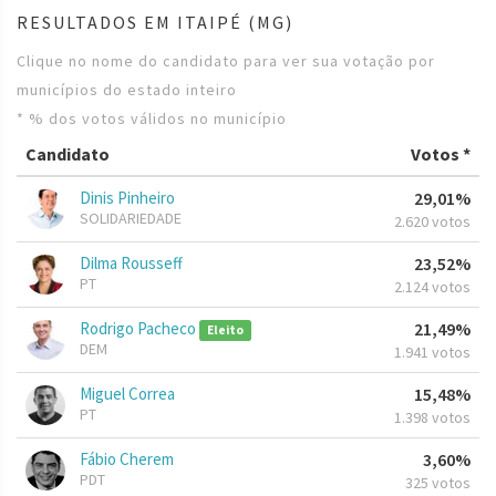
RESULTADOS EM ITAIPÉ (MG)
Clique no nome do candidato para ver sua votação por
municípios do estado inteiro
* % dos votos válidos no município
Candidato
Votos *
Dinis Pinheiro
29,01%
SOLIDARIEDADE
2.620 votos
Dilma Rousseff
23,52%
PT
2.124 votos
Rodrigo Pacheco
21,49%
Eleito
DEM
1.941 votos
Miguel Correa
15,48%
PT
1.398 votos
Fábio Cherem
3,60%
PDT
325 votos