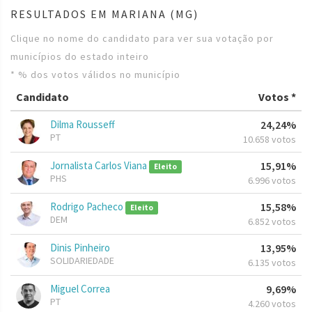
RESULTADOS EM MARIANA (MG)
Clique no nome do candidato para ver sua votação por
municípios do estado inteiro
* % dos votos válidos no município
Candidato
Votos *
Dilma Rousseff
24,24%
PT
10.658 votos
Jornalista Carlos Viana
15,91%
Eleito
PHS
6.996 votos
Rodrigo Pacheco
15,58%
Eleito
DEM
6.852 votos
Dinis Pinheiro
13,95%
SOLIDARIEDADE
6.135 votos
Miguel Correa
9,69%
PT
4.260 votos