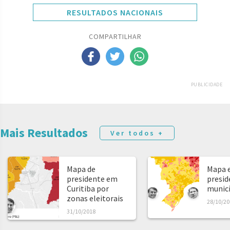
RESULTADOS NACIONAIS
COMPARTILHAR
PUBLICIDADE
Mais Resultados
Ver todos +
Mapa de
Mapa e
presidente em
presid
Curitiba por
municíp
zonas eleitorais
28/10/20
31/10/2018