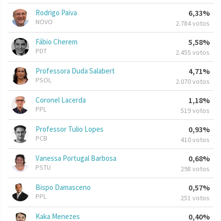
Rodrigo Paiva
6,33%
NOVO
2.784 votos
Fábio Cherem
5,58%
PDT
2.455 votos
Professora Duda Salabert
4,71%
PSOL
2.070 votos
Coronel Lacerda
1,18%
PPL
519 votos
Professor Tulio Lopes
0,93%
PCB
410 votos
Vanessa Portugal Barbosa
0,68%
PSTU
298 votos
Bispo Damasceno
0,57%
PPL
251 votos
Kaka Menezes
0,40%