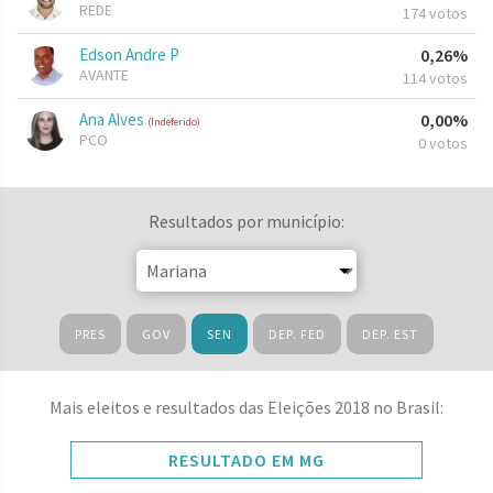
REDE
174 votos
Edson Andre P
0,26%
AVANTE
114 votos
Ana Alves
0,00%
(Indeferido)
PCO
0 votos
Resultados por município:
PRES
GOV
SEN
DEP. FED
DEP. EST
Mais eleitos e resultados das Eleições 2018 no Brasil:
RESULTADO EM MG