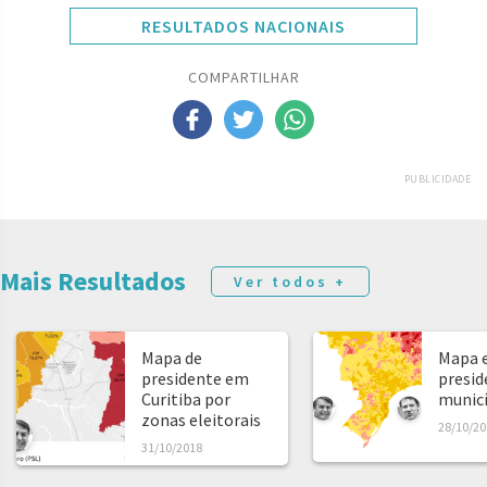
RESULTADOS NACIONAIS
COMPARTILHAR
PUBLICIDADE
Mais Resultados
Ver todos +
Mapa de
Mapa e
presidente em
presid
Curitiba por
municíp
zonas eleitorais
28/10/20
31/10/2018