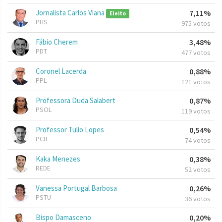
Jornalista Carlos Viana
7,11%
Eleito
PHS
975 votos
Fábio Cherem
3,48%
PDT
477 votos
Coronel Lacerda
0,88%
PPL
121 votos
Professora Duda Salabert
0,87%
PSOL
119 votos
Professor Tulio Lopes
0,54%
PCB
74 votos
Kaka Menezes
0,38%
REDE
52 votos
Vanessa Portugal Barbosa
0,26%
PSTU
36 votos
Bispo Damasceno
0,20%