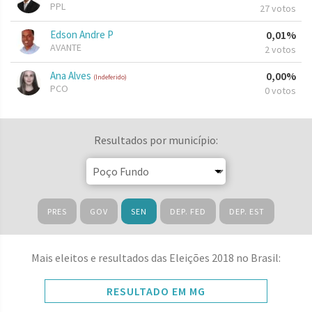
PPL
27 votos
Edson Andre P
0,01%
AVANTE
2 votos
Ana Alves
0,00%
(Indeferido)
PCO
0 votos
Resultados por município:
PRES
GOV
SEN
DEP. FED
DEP. EST
Mais eleitos e resultados das Eleições 2018 no Brasil:
RESULTADO EM MG