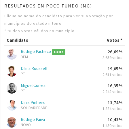
RESULTADOS EM POÇO FUNDO (MG)
Clique no nome do candidato para ver sua votação por
municípios do estado inteiro
* % dos votos válidos no município
Candidato
Votos *
Rodrigo Pacheco
26,69%
Eleito
DEM
3.659 votos
Dilma Rousseff
19,05%
PT
2.611 votos
Miguel Correa
16,35%
PT
2.242 votos
Dinis Pinheiro
13,74%
SOLIDARIEDADE
1.884 votos
Rodrigo Paiva
10,43%
NOVO
1.430 votos