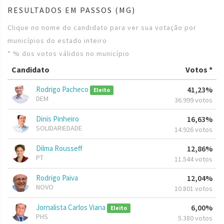
RESULTADOS EM PASSOS (MG)
Clique no nome do candidato para ver sua votação por
municípios do estado inteiro
* % dos votos válidos no município
Candidato
Votos *
Rodrigo Pacheco
41,23%
Eleito
DEM
36.999 votos
Dinis Pinheiro
16,63%
SOLIDARIEDADE
14.926 votos
Dilma Rousseff
12,86%
PT
11.544 votos
Rodrigo Paiva
12,04%
NOVO
10.801 votos
Jornalista Carlos Viana
6,00%
Eleito
PHS
5.380 votos