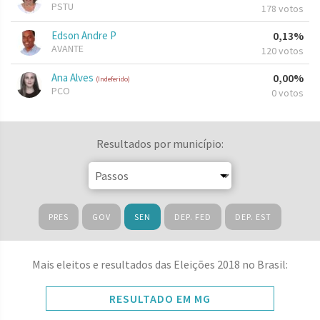
PSTU
178 votos
Edson Andre P
0,13%
AVANTE
120 votos
Ana Alves
0,00%
(Indeferido)
PCO
0 votos
Resultados por município:
PRES
GOV
SEN
DEP. FED
DEP. EST
Mais eleitos e resultados das Eleições 2018 no Brasil:
RESULTADO EM MG