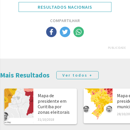
RESULTADOS NACIONAIS
COMPARTILHAR
PUBLICIDADE
Mais Resultados
Ver todos +
Mapa de
Mapa e
presidente em
presid
Curitiba por
municíp
zonas eleitorais
28/10/20
31/10/2018