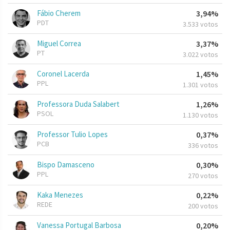
Fábio Cherem
3,94%
PDT
3.533 votos
Miguel Correa
3,37%
PT
3.022 votos
Coronel Lacerda
1,45%
PPL
1.301 votos
Professora Duda Salabert
1,26%
PSOL
1.130 votos
Professor Tulio Lopes
0,37%
PCB
336 votos
Bispo Damasceno
0,30%
PPL
270 votos
Kaka Menezes
0,22%
REDE
200 votos
Vanessa Portugal Barbosa
0,20%