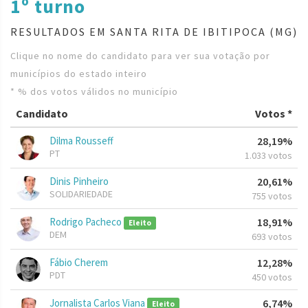
1º turno
RESULTADOS EM SANTA RITA DE IBITIPOCA (MG)
Clique no nome do candidato para ver sua votação por
municípios do estado inteiro
* % dos votos válidos no município
Candidato
Votos *
Dilma Rousseff
28,19%
PT
1.033 votos
Dinis Pinheiro
20,61%
SOLIDARIEDADE
755 votos
Rodrigo Pacheco
18,91%
Eleito
DEM
693 votos
Fábio Cherem
12,28%
PDT
450 votos
Jornalista Carlos Viana
6,74%
Eleito