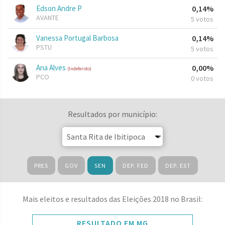
Edson Andre P
0,14%
AVANTE
5 votos
Vanessa Portugal Barbosa
0,14%
PSTU
5 votos
Ana Alves
0,00%
(Indeferido)
PCO
0 votos
Resultados por município:
PRES
GOV
SEN
DEP. FED
DEP. EST
Mais eleitos e resultados das Eleições 2018 no Brasil:
RESULTADO EM MG