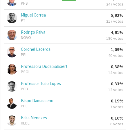
PHS
247 votos
Miguel Correa
5,92%
PT
217 votos
Rodrigo Paiva
4,91%
NOVO
180 votos
Coronel Lacerda
1,09%
PPL
40 votos
Professora Duda Salabert
0,38%
PSOL
14 votos
Professor Tulio Lopes
0,33%
PCB
12 votos
Bispo Damasceno
0,19%
PPL
7 votos
Kaka Menezes
0,16%
REDE
6 votos