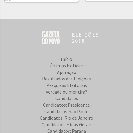
ELEIÇÕES
2018
Início
Últimas Notícias
Apuração
Resultados das Eleições
Pesquisas Eleitorais
Verdade ou mentira?
Candidatos
Candidatos: Presidente
Candidatos: São Paulo
Candidatos: Rio de Janeiro
Candidatos: Minas Gerais
Candidatos: Paraná