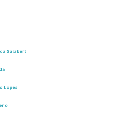
da Salabert
rda
io Lopes
eno