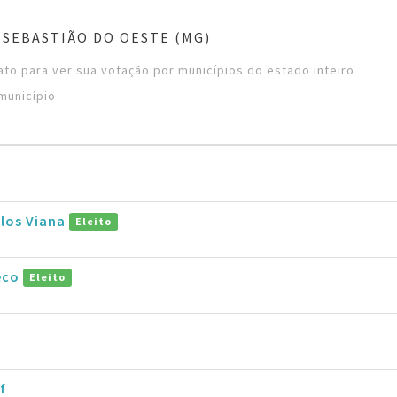
 SEBASTIÃO DO OESTE (MG)
to para ver sua votação por municípios do estado inteiro
município
rlos Viana
Eleito
eco
Eleito
f