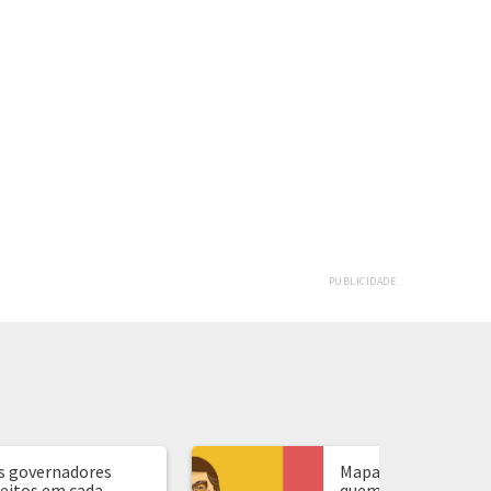
PUBLICIDADE
s governadores
Mapa de presidente:
leitos em cada
quem ganhou em ca