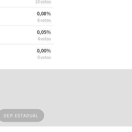
10 votos
0,08%
6 votos
0,05%
4 votos
0,00%
0 votos
DEP. ESTADUAL