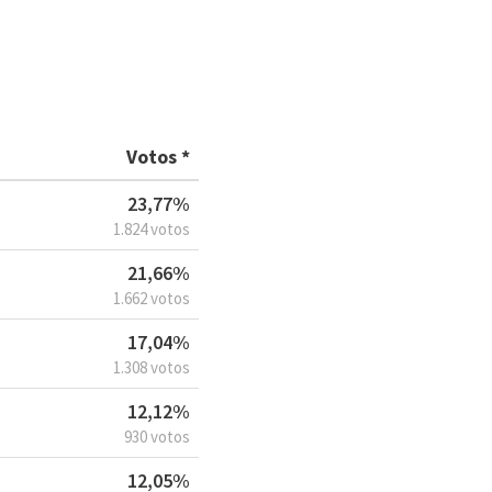
Votos *
23,77%
1.824 votos
21,66%
1.662 votos
17,04%
1.308 votos
12,12%
930 votos
12,05%