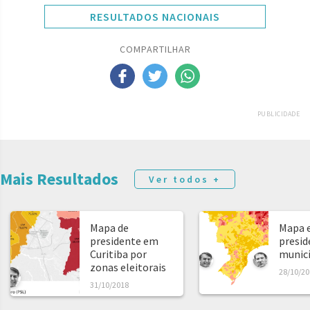
RESULTADOS NACIONAIS
COMPARTILHAR
PUBLICIDADE
Mais Resultados
Ver todos +
Mapa de
Mapa e
presidente em
presid
Curitiba por
municíp
zonas eleitorais
28/10/20
31/10/2018