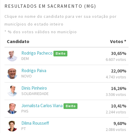
RESULTADOS EM SACRAMENTO (MG)
Clique no nome do candidato para ver sua votação por
municípios do estado inteiro
* % dos votos válidos no município
Candidato
Votos *
Rodrigo Pacheco
30,65%
Eleito
DEM
6.607 votos
Rodrigo Paiva
22,00%
NOVO
4.743 votos
Dinis Pinheiro
16,26%
SOLIDARIEDADE
3.506 votos
Jornalista Carlos Viana
10,41%
Eleito
PHS
2.244 votos
Dilma Rousseff
9,68%
PT
2.086 votos