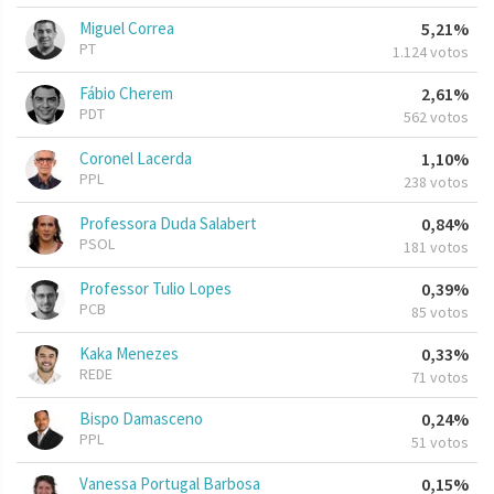
Miguel Correa
5,21%
PT
1.124 votos
Fábio Cherem
2,61%
PDT
562 votos
Coronel Lacerda
1,10%
PPL
238 votos
Professora Duda Salabert
0,84%
PSOL
181 votos
Professor Tulio Lopes
0,39%
PCB
85 votos
Kaka Menezes
0,33%
REDE
71 votos
Bispo Damasceno
0,24%
PPL
51 votos
Vanessa Portugal Barbosa
0,15%