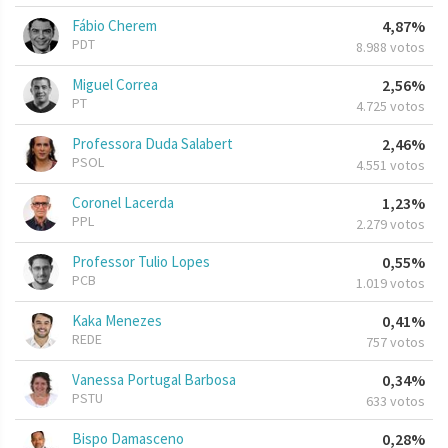
Fábio Cherem
4,87%
PDT
8.988 votos
Miguel Correa
2,56%
PT
4.725 votos
Professora Duda Salabert
2,46%
PSOL
4.551 votos
Coronel Lacerda
1,23%
PPL
2.279 votos
Professor Tulio Lopes
0,55%
PCB
1.019 votos
Kaka Menezes
0,41%
REDE
757 votos
Vanessa Portugal Barbosa
0,34%
PSTU
633 votos
Bispo Damasceno
0,28%