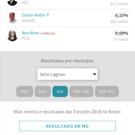
PPL
517 votos
Edson Andre P
0,15%
AVANTE
282 votos
Ana Alves
0,00%
(Indeferido)
PCO
0 votos
Resultados por município:
PRES
GOV
SEN
DEP. FED
DEP. EST
Mais eleitos e resultados das Eleições 2018 no Brasil:
RESULTADO EM MG