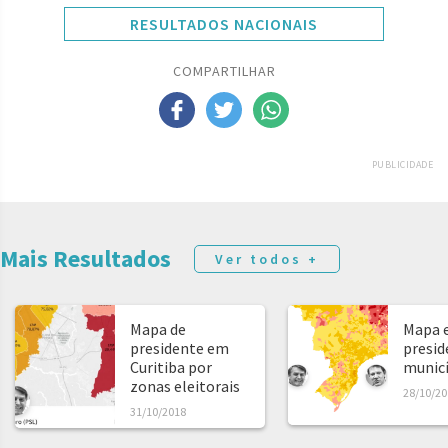
RESULTADOS NACIONAIS
COMPARTILHAR
PUBLICIDADE
Mais Resultados
Ver todos +
Mapa de
Mapa e
presidente em
presid
Curitiba por
municíp
zonas eleitorais
28/10/20
31/10/2018