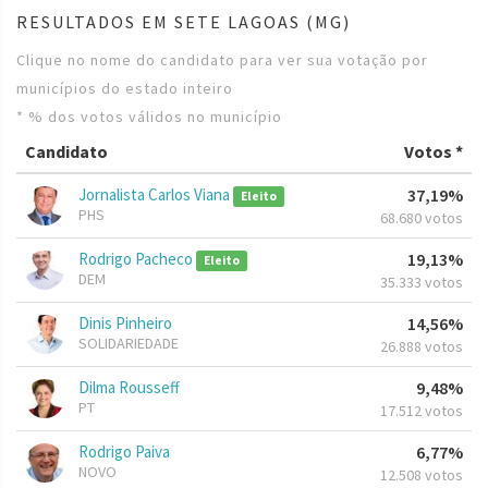
RESULTADOS EM SETE LAGOAS (MG)
Clique no nome do candidato para ver sua votação por
municípios do estado inteiro
* % dos votos válidos no município
Candidato
Votos *
Jornalista Carlos Viana
37,19%
Eleito
PHS
68.680 votos
Rodrigo Pacheco
19,13%
Eleito
DEM
35.333 votos
Dinis Pinheiro
14,56%
SOLIDARIEDADE
26.888 votos
Dilma Rousseff
9,48%
PT
17.512 votos
Rodrigo Paiva
6,77%
NOVO
12.508 votos