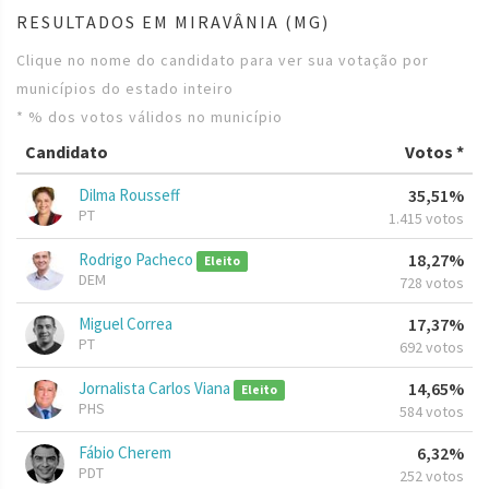
RESULTADOS EM MIRAVÂNIA (MG)
Clique no nome do candidato para ver sua votação por
municípios do estado inteiro
* % dos votos válidos no município
Candidato
Votos *
Dilma Rousseff
35,51%
PT
1.415 votos
Rodrigo Pacheco
18,27%
Eleito
DEM
728 votos
Miguel Correa
17,37%
PT
692 votos
Jornalista Carlos Viana
14,65%
Eleito
PHS
584 votos
Fábio Cherem
6,32%
PDT
252 votos