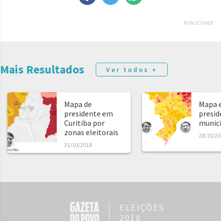
PUBLICIDADE
Mais Resultados
Ver todos +
Mapa de
Mapa e
presidente em
presid
Curitiba por
municíp
zonas eleitorais
28/10/20
31/10/2018
ELEIÇÕES
2018