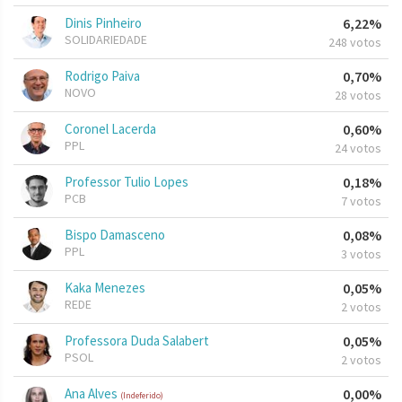
Dinis Pinheiro
6,22%
SOLIDARIEDADE
248 votos
Rodrigo Paiva
0,70%
NOVO
28 votos
Coronel Lacerda
0,60%
PPL
24 votos
Professor Tulio Lopes
0,18%
PCB
7 votos
Bispo Damasceno
0,08%
PPL
3 votos
Kaka Menezes
0,05%
REDE
2 votos
Professora Duda Salabert
0,05%
PSOL
2 votos
Ana Alves
0,00%
(Indeferido)