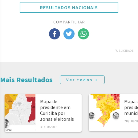
RESULTADOS NACIONAIS
COMPARTILHAR
PUBLICIDADE
Mais Resultados
Ver todos +
Mapa de
Mapa e
presidente em
presid
Curitiba por
municíp
zonas eleitorais
28/10/20
31/10/2018