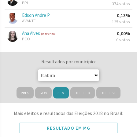
PPL
374 votos
Edson Andre P
0,13%
AVANTE
125 votos
Ana Alves
0,00%
(Indeferido)
PCO
0 votos
Resultados por município:
PRES
GOV
SEN
DEP. FED
DEP. EST
Mais eleitos e resultados das Eleições 2018 no Brasil:
RESULTADO EM MG