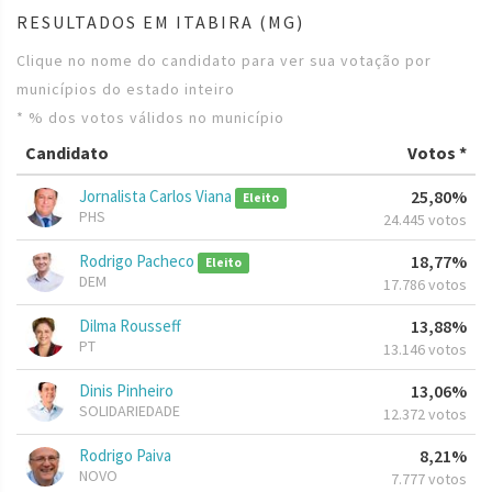
RESULTADOS EM ITABIRA (MG)
Clique no nome do candidato para ver sua votação por
municípios do estado inteiro
* % dos votos válidos no município
Candidato
Votos *
Jornalista Carlos Viana
25,80%
Eleito
PHS
24.445 votos
Rodrigo Pacheco
18,77%
Eleito
DEM
17.786 votos
Dilma Rousseff
13,88%
PT
13.146 votos
Dinis Pinheiro
13,06%
SOLIDARIEDADE
12.372 votos
Rodrigo Paiva
8,21%
NOVO
7.777 votos