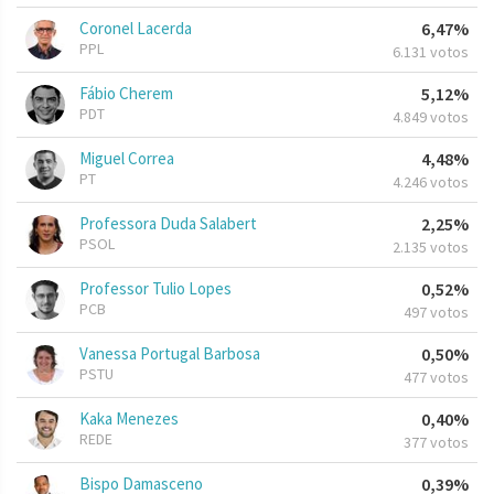
Coronel Lacerda
6,47%
PPL
6.131 votos
Fábio Cherem
5,12%
PDT
4.849 votos
Miguel Correa
4,48%
PT
4.246 votos
Professora Duda Salabert
2,25%
PSOL
2.135 votos
Professor Tulio Lopes
0,52%
PCB
497 votos
Vanessa Portugal Barbosa
0,50%
PSTU
477 votos
Kaka Menezes
0,40%
REDE
377 votos
Bispo Damasceno
0,39%