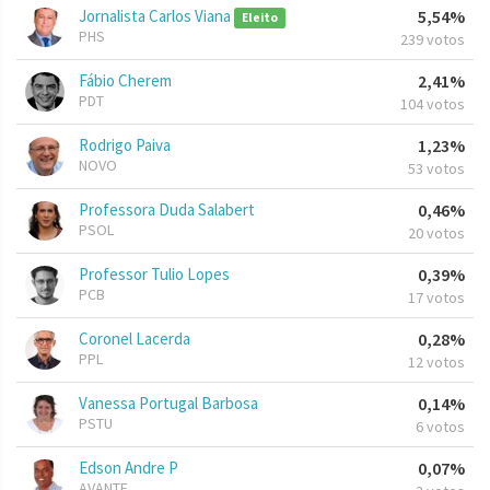
Jornalista Carlos Viana
5,54%
Eleito
PHS
239 votos
Fábio Cherem
2,41%
PDT
104 votos
Rodrigo Paiva
1,23%
NOVO
53 votos
Professora Duda Salabert
0,46%
PSOL
20 votos
Professor Tulio Lopes
0,39%
PCB
17 votos
Coronel Lacerda
0,28%
PPL
12 votos
Vanessa Portugal Barbosa
0,14%
PSTU
6 votos
Edson Andre P
0,07%
AVANTE