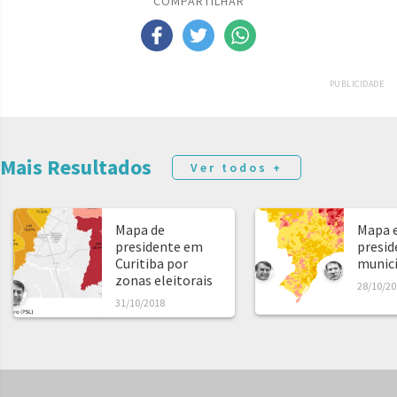
COMPARTILHAR
PUBLICIDADE
Mais Resultados
Ver todos +
Mapa de
Mapa e
presidente em
presid
Curitiba por
municíp
zonas eleitorais
28/10/20
31/10/2018