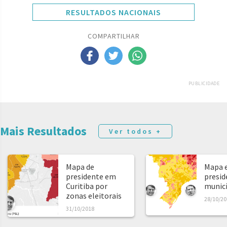
RESULTADOS NACIONAIS
COMPARTILHAR
PUBLICIDADE
Mais Resultados
Ver todos +
Mapa de
Mapa e
presidente em
presid
Curitiba por
municíp
zonas eleitorais
28/10/20
31/10/2018