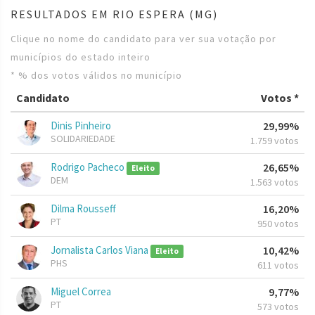
RESULTADOS EM RIO ESPERA (MG)
Clique no nome do candidato para ver sua votação por
municípios do estado inteiro
* % dos votos válidos no município
Candidato
Votos *
Dinis Pinheiro
29,99%
SOLIDARIEDADE
1.759 votos
Rodrigo Pacheco
26,65%
Eleito
DEM
1.563 votos
Dilma Rousseff
16,20%
PT
950 votos
Jornalista Carlos Viana
10,42%
Eleito
PHS
611 votos
Miguel Correa
9,77%
PT
573 votos