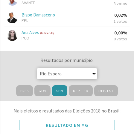
AVANTE
3 votos
Bispo Damasceno
0,02%
PPL
1 votos
Ana Alves
0,00%
(Indeferido)
PCO
0 votos
Resultados por município:
PRES
GOV
SEN
DEP. FED
DEP. EST
Mais eleitos e resultados das Eleições 2018 no Brasil:
RESULTADO EM MG