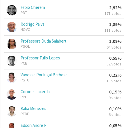
Fábio Cherem
2,92%
PDT
171 votos
Rodrigo Paiva
1,89%
NOVO
111 votos
Professora Duda Salabert
1,09%
PSOL
64 votos
Professor Tulio Lopes
0,55%
PCB
32 votos
Vanessa Portugal Barbosa
0,22%
PSTU
13 votos
Coronel Lacerda
0,15%
PPL
9 votos
Kaka Menezes
0,10%
REDE
6 votos
Edson Andre P
0,05%