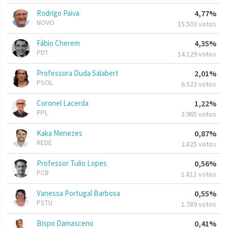
Rodrigo Paiva
4,77%
NOVO
15.503 votos
Fábio Cherem
4,35%
PDT
14.129 votos
Professora Duda Salabert
2,01%
PSOL
6.523 votos
Coronel Lacerda
1,22%
PPL
3.965 votos
Kaka Menezes
0,87%
REDE
2.825 votos
Professor Tulio Lopes
0,56%
PCB
1.811 votos
Vanessa Portugal Barbosa
0,55%
PSTU
1.789 votos
Bispo Damasceno
0,41%