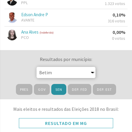
PPL
1.323 votos
Edson Andre P
0,10%
AVANTE
316 votos
Ana Alves
0,00%
(Indeferido)
PCO
0 votos
Resultados por município:
PRES
GOV
SEN
DEP. FED
DEP. EST
Mais eleitos e resultados das Eleições 2018 no Brasil:
RESULTADO EM MG