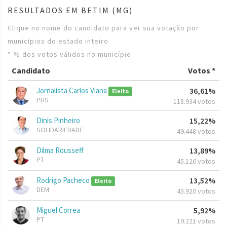
RESULTADOS EM BETIM (MG)
Clique no nome do candidato para ver sua votação por
municípios do estado inteiro
* % dos votos válidos no município
Candidato
Votos *
Jornalista Carlos Viana
36,61%
Eleito
PHS
118.934 votos
Dinis Pinheiro
15,22%
SOLIDARIEDADE
49.448 votos
Dilma Rousseff
13,89%
PT
45.126 votos
Rodrigo Pacheco
13,52%
Eleito
DEM
43.920 votos
Miguel Correa
5,92%
PT
19.221 votos