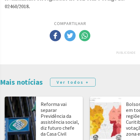
02460/2018.
COMPARTILHAR
PUBLICIDADE
Mais notícias
Ver todos +
Reforma vai
Bolso
separar
em tod
Previdência da
regiõe
assistência social,
Curitib
diz futuro chefe
votaçã
da Casa Civil
zona e